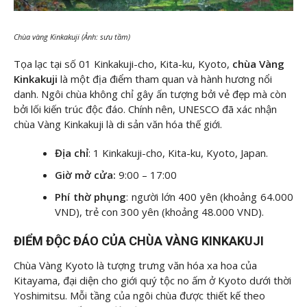
Chùa vàng Kinkakuji (Ảnh: sưu tầm)
Tọa lạc tại số 01 Kinkakuji-cho, Kita-ku, Kyoto,
chùa Vàng
Kinkakuji
là một địa điểm tham quan và hành hương nổi
danh. Ngôi chùa không chỉ gây ấn tượng bởi vẻ đẹp mà còn
bởi lối kiến trúc độc đáo. Chính nên, UNESCO đã xác nhận
chùa Vàng Kinkakuji là di sản văn hóa thế giới.
Địa chỉ
: 1 Kinkakuji-cho, Kita-ku, Kyoto, Japan.
Giờ mở cửa:
9:00 – 17:00
Phí thờ phụng
: người lớn 400 yên (khoảng 64.000
VND), trẻ con 300 yên (khoảng 48.000 VND).
ĐIỂM ĐỘC ĐÁO CỦA CHÙA VÀNG KINKAKUJI
Chùa Vàng Kyoto là tượng trưng văn hóa xa hoa của
Kitayama, đại diện cho giới quý tộc no ấm ở Kyoto dưới thời
Yoshimitsu. Mỗi tầng của ngôi chùa được thiết kế theo