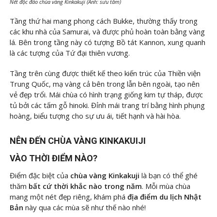
Nét độc đáo chùa vàng Kinkakuji (Ảnh: sưu tầm)
Tầng thứ hai mang phong cách Bukke, thường thấy trong
các khu nhà của Samurai, và được phủ hoàn toàn bằng vàng
lá. Bên trong tầng này có tượng Bồ tát Kannon, xung quanh
là các tượng của Tứ đại thiên vương.
Tầng trên cùng được thiết kế theo kiến trúc của Thiền viện
Trung Quốc, mạ vàng cả bên trong lẫn bên ngoài, tạo nên
vẻ đẹp trổi. Mái chùa có hình trạng giống kim tự tháp, được
tủ bởi các tấm gỗ hinoki. Đỉnh mái trang trí bằng hình phụng
hoàng, biểu tượng cho sự ưu ái, tiết hạnh và hài hòa.
NÊN ĐẾN CHÙA VÀNG KINKAKUIJI
VÀO THỜI ĐIỂM NÀO?
Điểm đặc biệt của
chùa vàng Kinkakuji
là bạn có thể ghé
thăm
bất cứ thời khắc nào trong năm
. Mỗi mùa chùa
mang một nét đẹp riêng, khám phá
địa điểm du lịch Nhật
Bản
này qua các mùa sẽ như thế nào nhé!