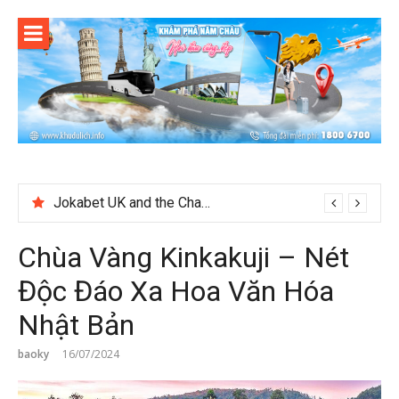
Skip
to
content
Quels Types De On-Line Cosh Plot Sack 1 Swordplay At BetUS jetonrouge-france.fr marché européen Get Started
Jokabet UK and the Changing Expectations Around Slot Game Selection
Chùa Vàng Kinkakuji – Nét
Độc Đáo Xa Hoa Văn Hóa
Nhật Bản
baoky
16/07/2024