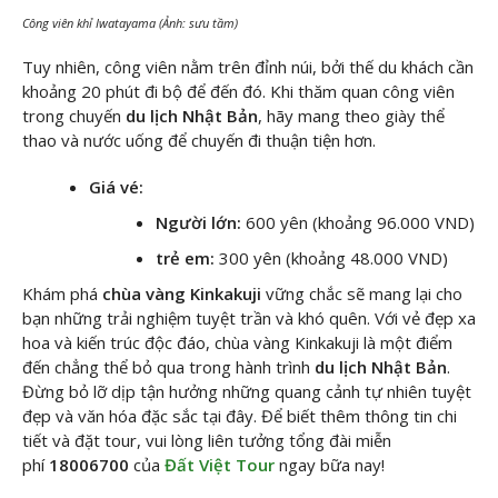
Công viên khỉ Iwatayama (Ảnh: sưu tầm)
Tuy nhiên, công viên nằm trên đỉnh núi, bởi thế du khách cần
khoảng 20 phút đi bộ để đến đó. Khi thăm quan công viên
trong chuyến
du lịch Nhật Bản
, hãy mang theo giày thể
thao và nước uống để chuyến đi thuận tiện hơn.
Giá vé:
Người lớn:
600 yên (khoảng 96.000 VND)
trẻ em:
300 yên (khoảng 48.000 VND)
Khám phá
chùa vàng Kinkakuji
vững chắc sẽ mang lại cho
bạn những trải nghiệm tuyệt trần và khó quên. Với vẻ đẹp xa
hoa và kiến trúc độc đáo, chùa vàng Kinkakuji là một điểm
đến chẳng thể bỏ qua trong hành trình
du lịch Nhật Bản
.
Đừng bỏ lỡ dịp tận hưởng những quang cảnh tự nhiên tuyệt
đẹp và văn hóa đặc sắc tại đây. Để biết thêm thông tin chi
tiết và đặt tour, vui lòng liên tưởng tổng đài miễn
phí
18006700
của
Đất Việt Tour
ngay bữa nay!