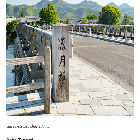
Cầu Togetsukyo (Ảnh: sưu tầm)