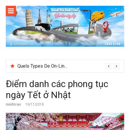
Skip
to
content
Quels Types De On-Line Cosh Plot Sack 1 Swordplay At BetUS jetonrouge-france.fr marché européen Get Started
Điểm danh các phong tục
ngày Tết ở Nhật
minhtran
16/11/2018