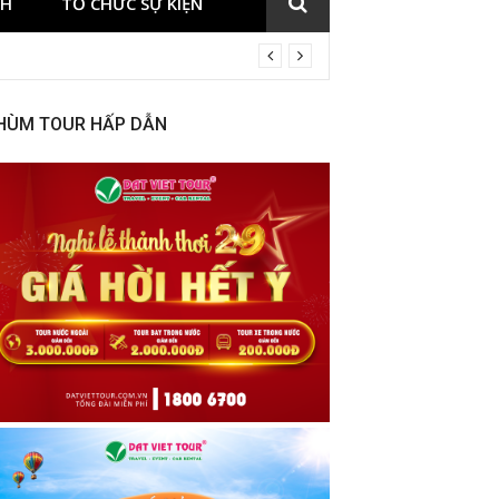
CH
TỔ CHỨC SỰ KIỆN
HÙM TOUR HẤP DẪN