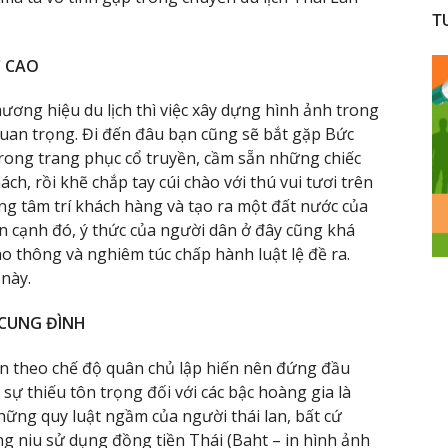
T
C CAO
ơng hiệu du lịch thì việc xây dựng hình ảnh trong
quan trọng. Đi đến đâu bạn cũng sẽ bắt gặp Bức
rong trang phục cổ truyền, cầm sẵn những chiếc
h, rồi khẽ chắp tay cúi chào với thú vui tươi trên
g tâm trí khách hàng và tạo ra một đất nước của
n cạnh đó, ý thức của người dân ở đây cũng khá
ao thông và nghiêm túc chấp hành luật lệ đề ra.
 này.
 CUNG ĐÌNH
n theo chế độ quân chủ lập hiến nên đứng đầu
 sự thiếu tôn trọng đối với các bậc hoàng gia là
ững quy luật ngầm của người thái lan, bất cứ
ng niu sử dụng đồng tiền Thái (Baht – in hình ảnh