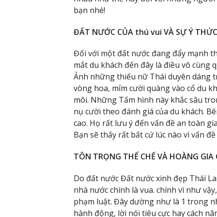
bạn nhé!
ĐẤT NƯỚC CỦA thú vui VÀ SỰ Ý THỨ
Đối với một đất nước đang đẩy mạnh thư
mắt du khách đến đây là điều vô cùng 
Ảnh những thiếu nữ Thái duyên dáng t
vòng hoa, mỉm cười quàng vào cổ du khác
môi. Những Tấm hình này khắc sâu tron
nụ cười theo đánh giá của du khách. Bê
cao. Họ rất lưu ý đến vấn đề an toàn gi
Bạn sẽ thấy rất bất cứ lúc nào vì vấn đề
TÔN TRỌNG THỂ CHẾ VÀ HOÀNG GIA
Do đất nước Đất nước xinh đẹp Thái La
nhà nước chính là vua. chính vì như vậy,
phạm luật. Đây dường như là 1 trong nh
hành động, lời nói tiêu cực hay cách nâ