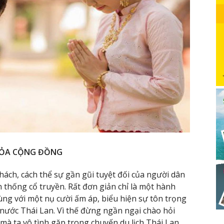
 TỎA CỘNG ĐỒNG
hách, cách thể sự gần gũi tuyệt đối của người dân
 thống cổ truyền. Rất đơn giản chỉ là một hành
ng với một nụ cười ấm áp, biểu hiện sự tôn trọng
t nước Thái Lan. Vì thế đừng ngần ngại chào hỏi
à ta vô tình gặp trong chuyến du lịch Thái Lan