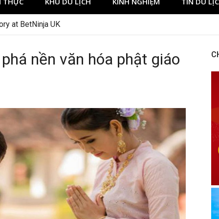
 THỰC
KHU DU LỊCH
KINH NGHIỆM
TIN DU LỊ
ory at BetNinja UK
i phá nền văn hóa phật giáo
C