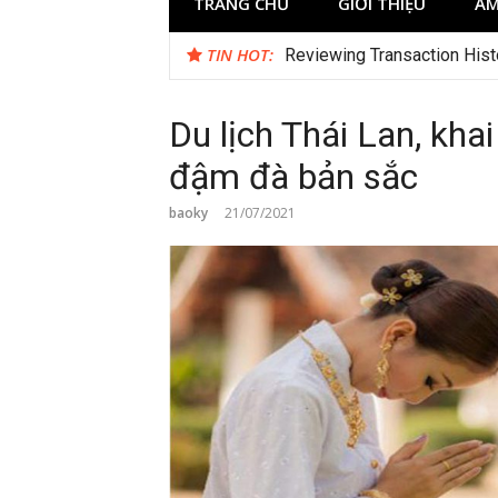
TRANG CHỦ
GIỚI THIỆU
ẨM
TIN HOT:
Reviewing Transaction Hist
Du lịch Thái Lan, kha
đậm đà bản sắc
baoky
21/07/2021