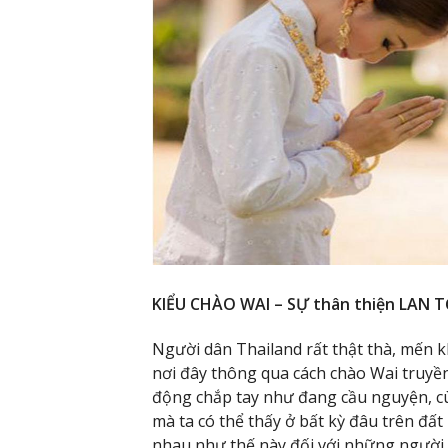
KIỂU CHÀO WAI – SỰ thân thiện LAN
Người dân Thailand rất thật thà, mến k
nơi đây thông qua cách chào Wai truyền
động chắp tay như đang cầu nguyện, cù
mà ta có thể thấy ở bất kỳ đâu trên đấ
nhau như thế này đối với những người m