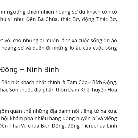
hiêm ngưỡng thiên nhiên hoang sơ du khách còn có
thú vị như: Đền Bà Chúa, thác Bờ, động Thác Bờ,
ệt vời cho những ai muốn lánh xa cuộc sống ồn ào
n hoang sơ và quên đi những lo âu của cuộc sống
 Động – Ninh Bình
 Bắc hút khách nhất chính là Tam Cốc – Bích Động.
Nhạc Sơn thuộc địa phận thôn Ðam Khê, huyện Hoa
gồm quần thể những địa danh nổi tiếng từ xa xưa.
ơ hội khám phá nhiều hang động huyền bí và viếng
Đền Thái Vi, chùa Bích Động, động Tiên, chùa Linh