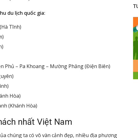
T
hu du lịch quốc gia:
 (Hà Tĩnh)
m)
h)
Biên Phủ – Pa Khoang – Mường Phăng (Điện Biên)
guyên)
ình)
hánh Hòa)
anh (Khánh Hòa)
khách nhất Việt Nam
của chúng ta có vô vàn cảnh đẹp, nhiều địa phương