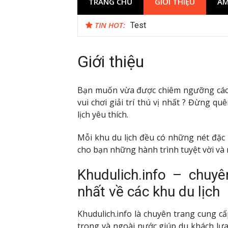
TRANG CHỦ
GIỚI THIỆU
ẨM
TIN HOT:
Reviewing Transaction Hist
Giới thiệu
Bạn muốn vừa được chiêm ngưỡng cách 
vui chơi giải trí thú vị nhất ? Đừng q
lịch yêu thích.
Mỗi khu du lịch đều có những nét đặc 
cho bạn những hành trình tuyệt vời và
Khudulich.info – chuyê
nhất về các khu du lịch
Khudulich.info là chuyên trang cung cấ
trong và ngoài nước giúp du khách lựa