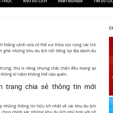
 THỰC
KHU DU LỊCH
KINH NGHIỆM
TIN DU LỊ
ory at BetNinja UK
C
thắng cảnh vừa có thể vui thỏa sức cùng các trò
uên ghé những khu du lịch nổi tiếng tại địa danh du
trưng, thú vị riêng nhưng chắc chắn đều mang lại
 những kỉ niệm không thể nào quên.
n trang chia sẻ thông tin mới
p những thông tin hữu ích nhất về các khu du lịch
 chọn chính xác những khu du lịch phù hợp với sở