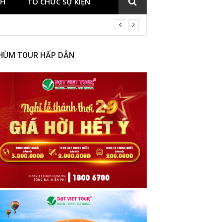
CH
TỔ CHỨC SỰ KIỆN
HÙM TOUR HẤP DẪN