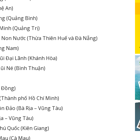
hệ An)
ng (Quảng Bình)
Minh (Quảng Trị)
 – Non Nước (Thừa Thiên Huế và Đà Nẵng)
ảng Nam)
mũi Đại Lãnh (Khánh Hòa)
Mũi Né (Bình Thuận)
m Đồng)
 (Thành phố Hồ Chí Minh)
 Côn Đảo (Bà Rịa – Vũng Tàu)
Rịa – Vũng Tàu)
Phú Quốc (Kiên Giang)
Mau (Cà Mau)