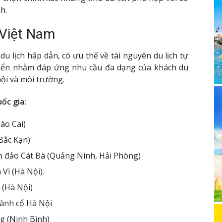
h.
 Việt Nam
du lịch hấp dẫn, có ưu thế về tài nguyên du lịch tự
triển nhằm đáp ứng nhu cầu đa dạng của khách du
 hội và môi trường.
ốc gia:
ào Cai)
(Bắc Kạn)
ần đảo Cát Bà (Quảng Ninh, Hải Phòng)
 Vì (Hà Nội).
 (Hà Nội)
hành cổ Hà Nội
g (Ninh Bình)