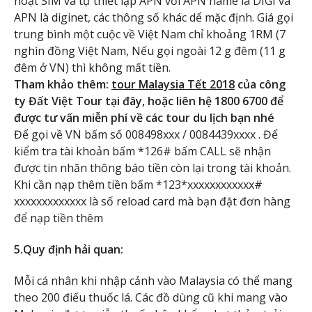
hoạt SIM và tự thiết lập APN với APN name là DIGI và
APN là diginet, các thông số khác dể mặc định. Giá gọi
trung bình một cuộc về Việt Nam chỉ khoảng 1RM (7
nghìn đồng Việt Nam, Nếu gọi ngoài 12 g đêm (11 g
đêm ở VN) thì không mất tiền.
Tham khảo thêm:
tour Malaysia Tết 2018
của công
ty Đất Việt Tour tại đây, hoặc liên hệ 1800 6700 để
được tư vấn miễn phí về các tour du lịch bạn nhé
Để gọi về VN bấm số 008498xxx / 0084439xxxx . Để
kiểm tra tài khoản bấm *126# bấm CALL sẽ nhận
được tin nhăn thông báo tiền còn lại trong tài khoản.
Khi cần nạp thêm tiền bấm *123*xxxxxxxxxxxx#
xxxxxxxxxxxxx là số reload card mà bạn đặt đơn hàng
để nạp tiền thêm
5.Quy định hải quan:
Mỗi cá nhân khi nhập cảnh vào Malaysia có thể mang
theo 200 điếu thuốc lá. Các đồ dùng cũ khi mang vào