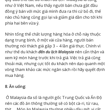
như ở Việt Nam, nếu thấy người bán chưa gật đầu
đồng ý bán với mức giá mình đưa ra thì cứ bỏ đi, thế
nào chủ hàng cũng gọi lại và giảm giá dần cho tới khi
phía hai bên vừa ý.
Nhìn tổng thể chất lượng hàng hóa ở chỗ này thuộc
dạng trung bình, ở một vài cửa hàng, người bán
thường nói thách giá gấp 3 – 4 lần giá thực. Chính vì
như thế du khách
đến du lịch Malaysia
nên cẩn thận và
xem kỹ món hàng trước khi trả giá. Việc trả giá cũng
thoải mái, nhưng cực tốt du khách nên dạo quanh một
vòng tham khảo các mức ngân sách rồi hãy quyết định
mua hàng.
8. Ăn uống:
Ở Malaysia đa số là người gốc Trung Quốc và Ấn Độ
nên các đồ ăn thông thường sẽ có bột cà-ri, từ rau,
thịt …. Món ăn Malaysia thường nhiều dầu mỡ, vị rất