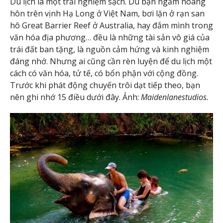
Du lịch là một trải nghiệm sạch. Dù bạn ngắm hoàng
hôn trên vịnh Hạ Long ở Việt Nam, bơi lặn ở rạn san
hô Great Barrier Reef ở Australia, hay đắm mình trong
văn hóa địa phương… đều là những tài sản vô giá của
trái đất ban tặng, là nguồn cảm hứng và kinh nghiệm
đáng nhớ. Nhưng ai cũng cần rèn luyện để du lịch một
cách có văn hóa, tử tế, có bổn phận với cộng đồng.
Trước khi phát động chuyến trôi dạt tiếp theo, bạn
nên ghi nhớ 15 điều dưới đây. Ảnh:
Maidenlanestudios.