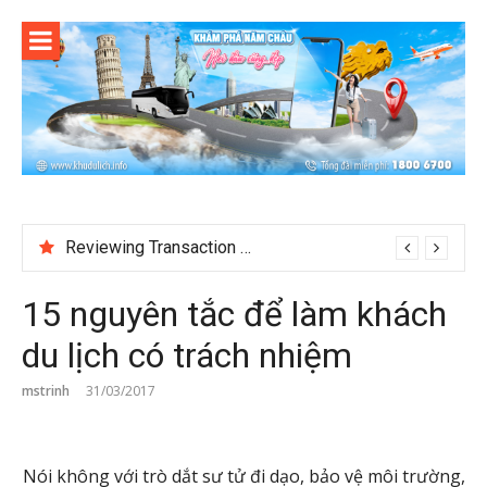
Skip
to
content
Reviewing Transaction History at BetNinja UK
Jokabet UK and the Changing Expectations Around Slot Game Selection
15 nguyên tắc để làm khách
du lịch có trách nhiệm
mstrinh
31/03/2017
Nói không với trò dắt sư tử đi dạo, bảo vệ môi trường,