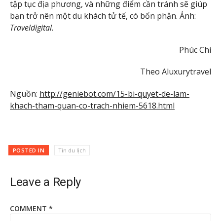
tập tục địa phương, và những điểm cần tránh sẽ giúp
bạn trở nên một du khách tử tế, có bổn phận. Ảnh:
Traveldigital.
Phúc Chi
Theo Aluxurytravel
Nguồn:
http://geniebot.com/15-bi-quyet-de-lam-
khach-tham-quan-co-trach-nhiem-5618.html
POSTED IN
Tin du lịch
Leave a Reply
COMMENT
*