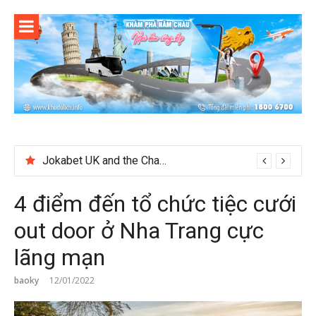
Skip
to
content
Jokabet UK and the Changing Expectations Around Slot Game Selection
4 điểm đến tổ chức tiệc cưới
out door ở Nha Trang cực
lãng mạn
baoky
12/01/2022