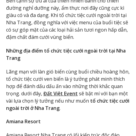
Bên cạnh sự ưu ái của thiên nhiên dành cho thiên
đường nghỉ dưỡng này, ẩm thực nơi đây cũng cực kì
giàu có và đa dạng. Khi tổ chức tiệc cưới ngoài trời tại
Nha Trang, đồng nghĩa với việc menu của buổi tiệc sẽ
có sự góp mặt của các loại hải sản tươi ngon hấp dẫn,
đậm chất đám cưới vùng biển.
Những địa điểm tổ chức tiệc cưới ngoài trời tại Nha
Trang
Lãng mạn với làn gió biển cùng buổi chiều hoàng hôn,
tổ chức tiệc cưới ven biển là ý tưởng phát minh thích
hợp để đánh dấu dấu ấn vào những thời khắc quan
trọng. dưới đây,
Đất Việt Event
sẽ bật mí với bạn một
vài lựa chọn lý tưởng nếu như muốn
tổ chức tiệc cưới
ngoài trời ở Nha Trang
.
Amiana Resort
Amiana Resort Nha Trang có lối kiến trúc độc đáo