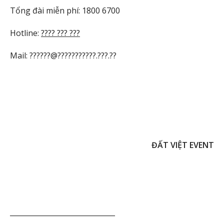
Tổng đài miễn phí: 1800 6700
Hotline:
???? ??? ???
Mail: ??????@???????????.???.??
ĐẤT VIỆT EVENT
______________________________