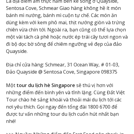
Là địa điểm ẩm thực nằm bên kè sông ở Quayside,
Sentosa Cove, Schmear Giao hàng không hề ít món
bánh mì nướng, bánh mì cuộn tự chế. Các món ăn
dùng kèm với kem phô mai, thịt nướng giòn và trứng
chiên vừa chín tới. Ngoài ra, bạn cũng có thể lựa chọn
một vài tách cà phê hoặc nước ép trái cây tươi ngon và
đi bộ dọc bờ sông để chiêm ngưỡng vẻ đẹp của đảo
Quayside.
Địa chỉ cửa hàng: Schmear, 31 Ocean Way, # 01-03,
Đảo Quayside @ Sentosa Cove, Singapore 098375
Một
tour du lịch hè Singapore
sẽ thú vị hơn với
những điểm đến bình yên và tĩnh lặng. Cùng Đất Việt
Tour chào hè sảng khoái và thoải mái du lịch tới các
nơi yêu thích. Gọi ngay đến tổng đài 1800 6700 để
được tư vấn những tour du lịch cuốn hút nhất bạn
nhé!