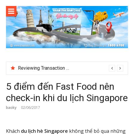
Skip
to
content
Reviewing Transaction History at BetNinja UK
5 điểm đến Fast Food nên
check-in khi du lịch Singapore
baoky
02/06/2017
Khách
du lịch hè Singapore
không thể bỏ qua những