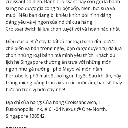
croissant cổ điển. Bánh Croissant hay còn gọi là bánh
sừng bò được gia công từ bột xốp, men, bơ, sữa và
muối. Nếu bạn đang bị khiêu khích bởi hình dáng
đáng yêu và vị ngon của nó thì cửa hàng
Croissandwich là lựa chọn tuyệt vời và hoàn hảo nhất.
Điều đặc biệt ở đây là tất cả các loại bánh đều được
chế biến và bán trong ngày, bạn được quyền tự do lựa
chọn những loại bánh mà mình yêu thích. Khách du
lịch hè Singapore thường ăn trưa với những món
ngon như gà nướng, phở Mayo và món nấm
Portobello phô mai sốt bơ ngon tuyệt. Sau khi ăn, hãy
tráng miệng bằng trái cây và cốc nước ấm, bạn sẽ thấy
bữa ăn tròn vị hơn đấy nhé!
Địa chỉ cửa hàng: Cửa hàng Croissandwich, 1
Fusionopolis link, # 01-04 Nexus @ One-North,
Singapore 138542