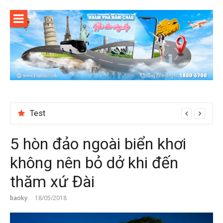
Skip
to
content
Test
5 hòn đảo ngoài biển khơi
không nên bỏ dở khi đến
thăm xứ Đài
baoky
18/05/2018