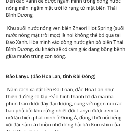
Đến đảo Xanh để được ngâm mình trong dòng nước
nóng mặn, ngắm mặt trời ló rạng từ mặt biển Thái
Bình Dương.
Khu suối nước nóng ven biển Zhaori Hot Spring (suối
nước nóng mặt trời mọc) là nơi không thể bỏ qua tại
Đảo Xanh. Hòa mình vào dòng nước gần bờ biển Thái
Bình Dương, du khách sẽ có cảm giác đang bồng bềnh
giữa muôn trùng con sóng.
Đảo Lanyu (đảo Hoa Lan, tỉnh Đài Đông)
Nằm cách xa đất liền Đài Loan, đảo Hoa Lan như
thiên đường cô lập. Đảo hình thành từ đá macma
phun trào dưới đáy đại dương, cùng với ngọn núi cao
bao phủ bởi khu rừng nhiệt đới. Lanyu được xem là
nơi lặn biển phát minh ở Đông Á, đồng thời nổi tiếng
với đặc sản cá chuồn nhờ dòng hải lưu Kuroshio của