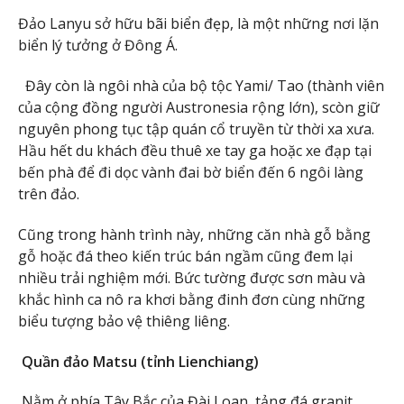
Đảo Lanyu sở hữu bãi biển đẹp, là một những nơi lặn
biển lý tưởng ở Đông Á.
Đây còn là ngôi nhà của bộ tộc Yami/ Tao (thành viên
của cộng đồng người Austronesia rộng lớn), scòn giữ
nguyên phong tục tập quán cổ truyền từ thời xa xưa.
Hầu hết du khách đều thuê xe tay ga hoặc xe đạp tại
bến phà để đi dọc vành đai bờ biển đến 6 ngôi làng
trên đảo.
Cũng trong hành trình này, những căn nhà gỗ bằng
gỗ hoặc đá theo kiến trúc bán ngầm cũng đem lại
nhiều trải nghiệm mới. Bức tường được sơn màu và
khắc hình ca nô ra khơi bằng đinh đơn cùng những
biểu tượng bảo vệ thiêng liêng.
Quần đảo Matsu (tỉnh Lienchiang)
Nằm ở phía Tây Bắc của Đài Loan, tảng đá granit