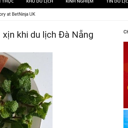
 THỰC
KHU DU LỊCH
KINH NGHIỆM
TIN DU LỊ
xịn khi du lịch Đà Nẵng
C