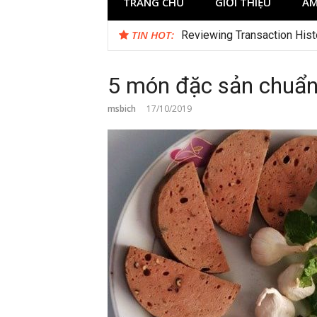
TRANG CHỦ
GIỚI THIỆU
ẨM
TIN HOT:
Test
5 món đặc sản chuẩn 
msbich
17/10/2019