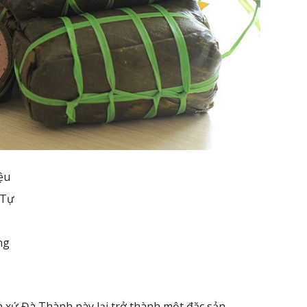
ệu
 Tự
ng
n xứ Đà Thành này lại trở thành một đặc sản