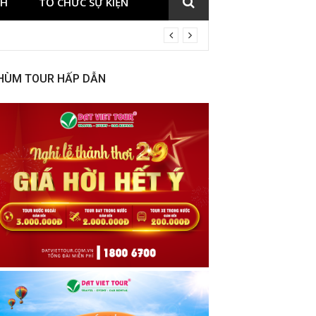
CH
TỔ CHỨC SỰ KIỆN
HÙM TOUR HẤP DẪN