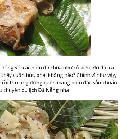
 dùng với các món đồ chua như củ kiệu, đu đủ, cà
 thấy cuốn hút, phải không nào? Chính vì như vậy,
y rồi thì cũng đừng quên mang món
đặc sản chuẩn
au chuyến
du lịch Đà Nẵng
nha!