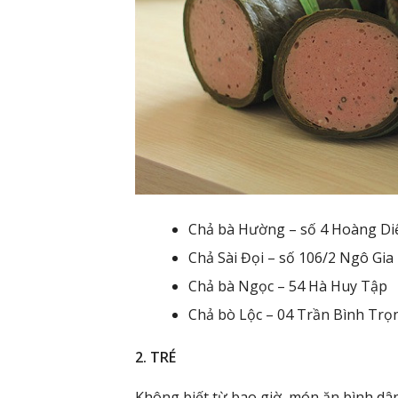
Chả bà Hường – số 4 Hoàng Di
Chả Sài Đọi – số 106/2 Ngô Gia
Chả bà Ngọc – 54 Hà Huy Tập
Chả bò Lộc – 04 Trần Bình Trọ
2. TRÉ
Không biết từ bao giờ, món ăn bình dâ