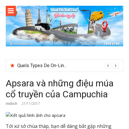
Skip
to
content
Quels Types De On-Line Cosh Plot Sack 1 Swordplay At BetUS jetonrouge-france.fr marché européen Get Started
Apsara và những điệu múa
cổ truyền của Campuchia
msbich
21/11/2017
Tới xứ sở chùa tháp, bạn dễ dàng bắt gặp những