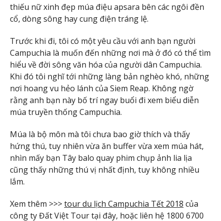
thiếu nữ xinh đẹp múa điệu apsara bên các ngôi đền
cổ, dòng sông hay cung điện tráng lệ.
Trước khi đi, tôi có một yêu cầu với anh bạn người
Campuchia là muốn đến những nơi mà ở đó có thể tìm
hiểu về đời sông văn hóa của người dân Campuchia.
Khi đó tôi nghĩ tới những làng bản nghèo khó, những
nơi hoang vu hẻo lánh của Siem Reap. Không ngờ
rằng anh bạn này bố trí ngay buổi đi xem biểu diễn
múa truyền thống Campuchia.
Múa là bộ môn mà tôi chưa bao giờ thích và thấy
hứng thú, tuy nhiên vừa ăn buffer vừa xem múa hát,
nhìn mấy bạn Tây balo quay phim chụp ảnh lia lịa
cũng thấy những thú vị nhất định, tuy không nhiều
lắm.
Xem thêm >>>
tour du lịch Campuchia Tết 2018
của
công ty Đất Việt Tour tại đây, hoặc liên hệ 1800 6700