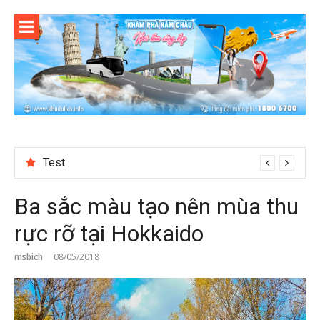
Skip
to
content
Test
Ba sắc màu tạo nên mùa thu
rực rỡ tại Hokkaido
msbich
08/05/2018