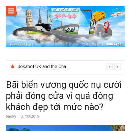
Skip
to
content
Jokabet UK and the Changing Expectations Around Slot Game Selection
Bãi biển vương quốc nụ cười
phải đóng cửa vì quá đông
khách đẹp tới mức nào?
baoky
05/08/2019