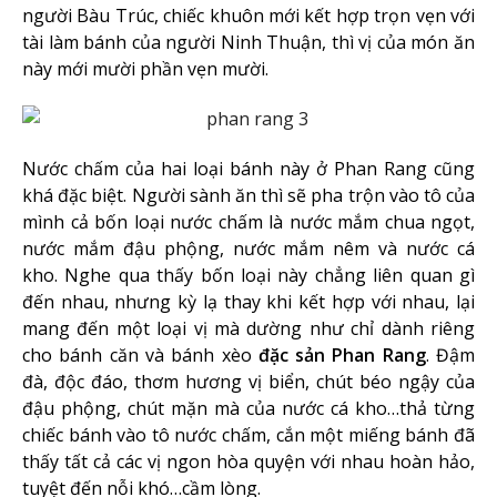
người Bàu Trúc, chiếc khuôn mới kết hợp trọn vẹn với
tài làm bánh của người Ninh Thuận, thì vị của món ăn
này mới mười phần vẹn mười.
Nước chấm của hai loại bánh này ở Phan Rang cũng
khá đặc biệt. Người sành ăn thì sẽ pha trộn vào tô của
mình cả bốn loại nước chấm là nước mắm chua ngọt,
nước mắm đậu phộng, nước mắm nêm và nước cá
kho. Nghe qua thấy bốn loại này chẳng liên quan gì
đến nhau, nhưng kỳ lạ thay khi kết hợp với nhau, lại
mang đến một loại vị mà dường như chỉ dành riêng
cho bánh căn và bánh xèo
đặc sản Phan Rang
. Đậm
đà, độc đáo, thơm hương vị biển, chút béo ngậy của
đậu phộng, chút mặn mà của nước cá kho…thả từng
chiếc bánh vào tô nước chấm, cắn một miếng bánh đã
thấy tất cả các vị ngon hòa quyện với nhau hoàn hảo,
tuyệt đến nỗi khó…cầm lòng.