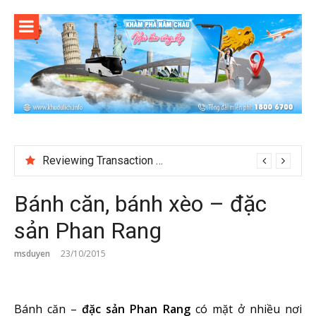
Skip
to
content
Reviewing Transaction History at BetNinja UK
Bánh căn, bánh xèo – đặc
sản Phan Rang
msduyen
23/10/2015
Bánh căn –
đặc sản Phan Rang
có mặt ở nhiều nơi