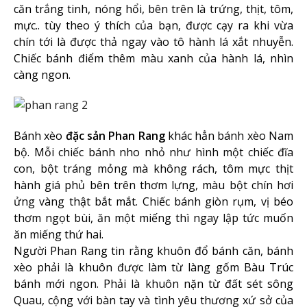
căn trắng tinh, nóng hổi, bên trên là trứng, thịt, tôm,
mực.. tùy theo ý thích của bạn, được cạy ra khi vừa
chín tới là được thả ngay vào tô hành lá xắt nhuyễn.
Chiếc bánh điểm thêm màu xanh của hành lá, nhìn
càng ngon.
Bánh xèo
đặc sản Phan Rang
khác hẳn bánh xèo Nam
bộ. Mỗi chiếc bánh nho nhỏ như hình một chiếc đĩa
con, bột tráng mỏng mà không rách, tôm mực thịt
hành giá phủ bên trên thơm lựng, màu bột chín hơi
ửng vàng thật bắt mắt. Chiếc bánh giòn rụm, vị béo
thơm ngọt bùi, ăn một miếng thì ngay lập tức muốn
ăn miếng thứ hai.
Người Phan Rang tin rằng khuôn đổ bánh căn, bánh
xèo phải là khuôn được làm từ làng gốm Bàu Trúc
bánh mới ngon. Phải là khuôn nặn từ đất sét sông
Quau, cộng với bàn tay và tình yêu thương xứ sở của