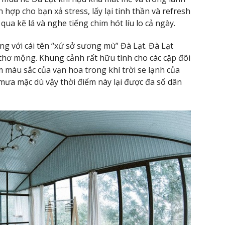
ợp cho bạn xả stress, lấy lại tinh thần và refresh
ua kẽ lá và nghe tiếng chim hót líu lo cả ngày.
úng với cái tên “xứ sở sương mù” Đà Lạt. Đà Lạt
hơ mộng. Khung cảnh rất hữu tình cho các cặp đôi
m màu sắc của vạn hoa trong khí trời se lạnh của
mưa mặc dù vậy thời điểm này lại được đa số dân