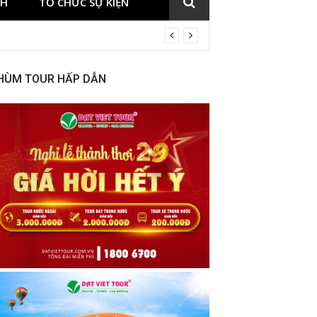
CH
TỔ CHỨC SỰ KIỆN
HÙM TOUR HẤP DẪN