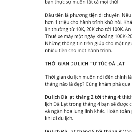
bạn thực sự muốn tất cả mọi thứ!
Đầu tiên là phương tiện di chuyển. Nếu 
hơn 1 triệu cho hành trình khứ hồi. Kh
ăn thường từ 10K, 20K cho tới 100K. Ăn
Thuê xe máy một ngày khoảng 100K-200K. 
Những thông tin trên giúp cho một ngư
nhiêu tiền cho một hành trình.
THỜI GIAN DU LỊCH TỰ TÚC ĐÀ LẠT
Thời gian du lịch muốn nói đến chính là
tháng nào là đẹp? Cùng khám phá qua mộ
Du lịch Đà lạt tháng 2 tới tháng 4
: thí
lịch Đà Lạt trong tháng 4 bạn sẽ được
và ngàn hoa lung linh khác. Hoàn toàn 
khi đi du lịch.
Du lịch Đà Lạt tháng 5 tới tháng 8
: Và