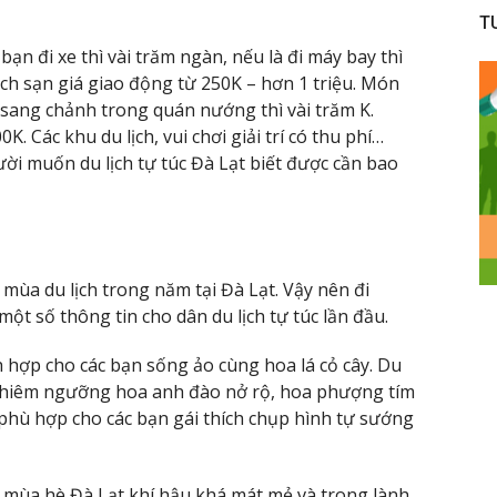
T
bạn đi xe thì vài trăm ngàn, nếu là đi máy bay thì
ách sạn giá giao động từ 250K – hơn 1 triệu. Món
 sang chảnh trong quán nướng thì vài trăm K.
Các khu du lịch, vui chơi giải trí có thu phí…
ời muốn du lịch tự túc Đà Lạt biết được cần bao
 mùa du lịch trong năm tại Đà Lạt. Vậy nên đi
t số thông tin cho dân du lịch tự túc lần đầu.
ch hợp cho các bạn sống ảo cùng hoa lá cỏ cây. Du
 chiêm ngưỡng hoa anh đào nở rộ, hoa phượng tím
phù hợp cho các bạn gái thích chụp hình tự sướng
o mùa hè Đà Lạt khí hậu khá mát mẻ và trong lành