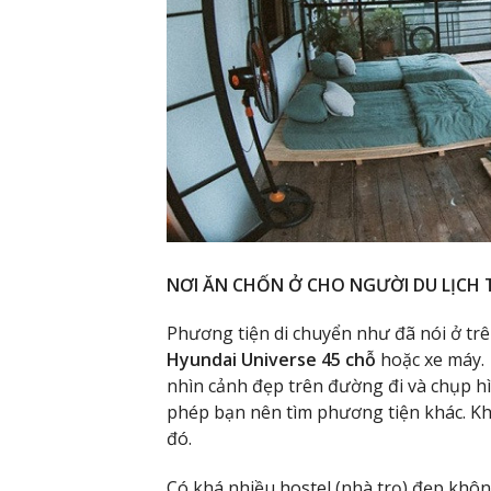
NƠI ĂN CHỐN Ở CHO NGƯỜI DU LỊCH 
Phương tiện di chuyển như đã nói ở tr
Hyundai Universe 45 chỗ
hoặc xe máy.
nhìn cảnh đẹp trên đường đi và chụp h
phép bạn nên tìm phương tiện khác. Khi
đó.
Có khá nhiều hostel (nhà trọ) đẹp khôn