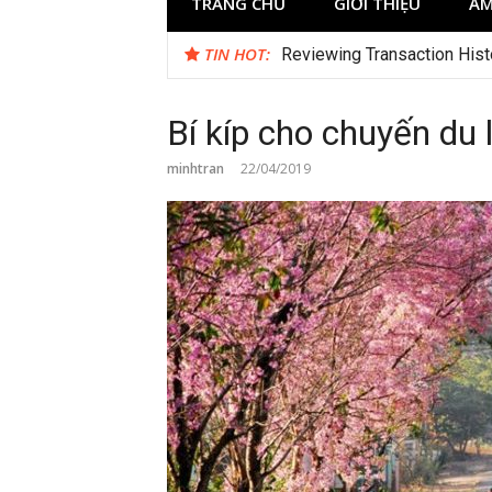
TRANG CHỦ
GIỚI THIỆU
ẨM
TIN HOT:
Test
Bí kíp cho chuyến du 
minhtran
22/04/2019