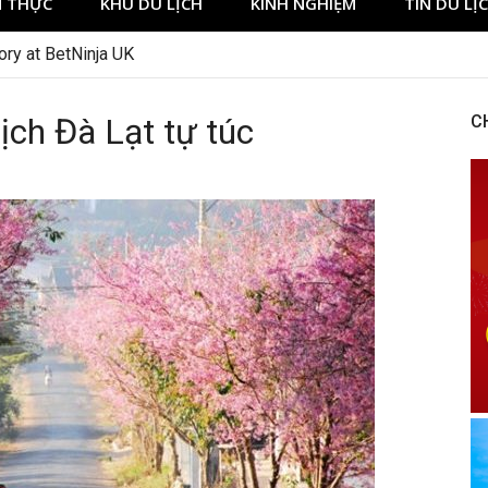
 THỰC
KHU DU LỊCH
KINH NGHIỆM
TIN DU LỊ
lịch Đà Lạt tự túc
C