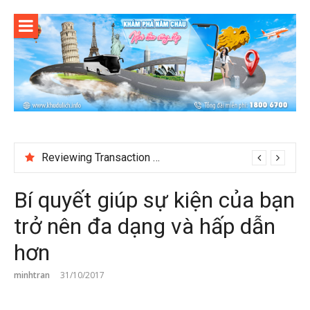
Skip
to
content
Reviewing Transaction History at BetNinja UK
Bí quyết giúp sự kiện của bạn
trở nên đa dạng và hấp dẫn
hơn
minhtran
31/10/2017