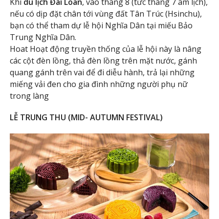
Khi
du lịch Đài Loan
, vào tháng 8 (tức tháng 7 âm lịch),
nếu có dịp đặt chân tới vùng đất Tân Trúc (Hsinchu),
bạn có thể tham dự lễ hội Nghĩa Dân tại miếu Bảo
Trung Nghĩa Dân.
Hoat Hoạt động truyền thống của lễ hội này là nâng
các cột đèn lồng, thả đèn lồng trên mặt nước, gánh
quang gánh trên vai để đi diễu hành, trả lại những
miếng vải đen cho gia đình những người phụ nữ
trong làng
LỄ TRUNG THU (MID- AUTUMN FESTIVAL)