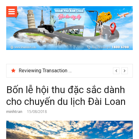
Skip
to
content
Reviewing Transaction History at BetNinja UK
Bốn lễ hội thu đặc sắc dành
cho chuyến du lịch Đài Loan
minhtran
15/08/2018