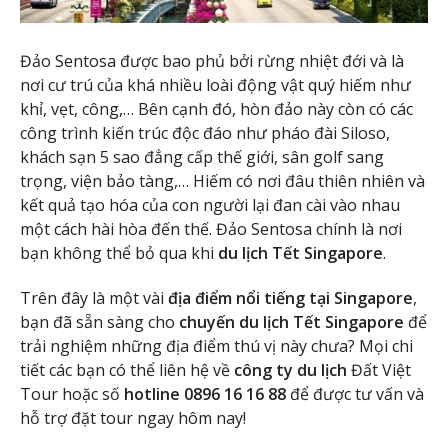
Đảo Sentosa được bao phủ bởi rừng nhiệt đới và là
nơi cư trú của khá nhiều loài động vật quý hiếm như
khỉ, vẹt, công,… Bên cạnh đó, hòn đảo này còn có các
công trình kiến trúc độc đáo như pháo đài Siloso,
khách sạn 5 sao đẳng cấp thế giới, sân golf sang
trọng, viện bảo tàng,… Hiếm có nơi đâu thiên nhiên và
kết quả tạo hóa của con người lại đan cài vào nhau
một cách hài hòa đến thế. Đảo Sentosa chính là nơi
bạn không thể bỏ qua khi
du lịch Tết Singapore
.
Trên đây là một vài
địa điểm nổi tiếng tại Singapore
,
bạn đã sẵn sàng cho
chuyến du lịch Tết Singapore
để
trải nghiệm những địa điểm thú vị này chưa? Mọi chi
tiết các bạn có thể liên hệ về
công ty du lịch
Đất Việt
Tour hoặc số
hotline 0896 16 16 88
để được tư vấn và
hỗ trợ đặt tour ngay hôm nay!