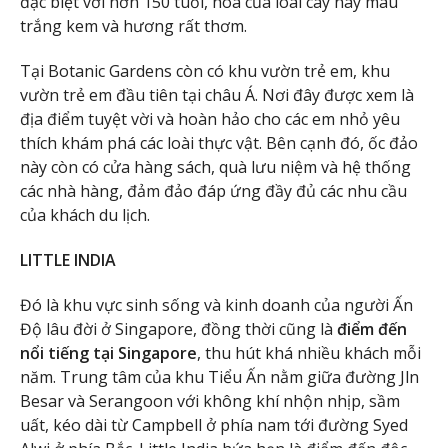
đặc biệt với hơn 150 tuổi, hoa của loài cây này màu
trắng kem và hương rất thơm.
Tại Botanic Gardens còn có khu vườn trẻ em, khu
vườn trẻ em đầu tiên tại châu Á. Nơi đây được xem là
địa điểm tuyệt vời và hoàn hảo cho các em nhỏ yêu
thích khám phá các loài thực vật. Bên cạnh đó, ốc đảo
này còn có cửa hàng sách, quà lưu niệm và hệ thống
các nhà hàng, đảm đảo đáp ứng đầy đủ các nhu cầu
của khách du lịch.
LITTLE INDIA
Đó là khu vực sinh sống và kinh doanh của người Ấn
Độ lâu đời ở Singapore, đồng thời cũng là
điểm đến
nổi tiếng tại Singapore
, thu hút khá nhiều khách mỗi
năm. Trung tâm của khu Tiểu Ấn nằm giữa đường Jln
Besar và Serangoon với không khí nhộn nhịp, sầm
uất, kéo dài từ Campbell ở phía nam tới đường Syed