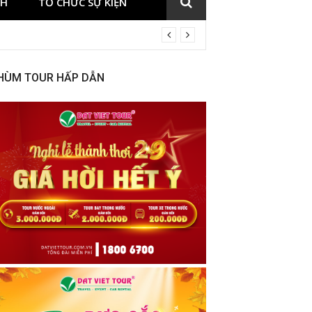
CH
TỔ CHỨC SỰ KIỆN
HÙM TOUR HẤP DẪN