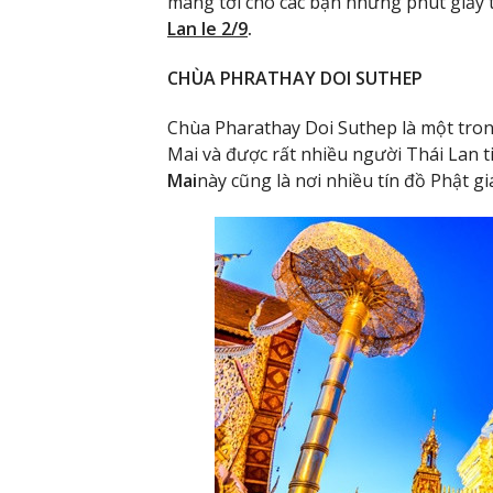
mang tới cho các bạn những phút giấy t
Lan le 2/9
.
CHÙA PHRATHAY DOI SUTHEP
Chùa Pharathay Doi Suthep là một tron
Mai và được rất nhiều người Thái Lan t
Mai
này cũng là nơi nhiều tín đồ Phật g