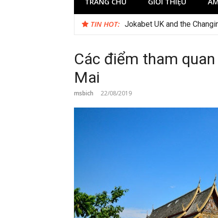
TRANG CHỦ
GIỚI THIỆU
ẨM
TIN HOT:
Jokabet UK and the Changi
Các điểm tham quan 
Mai
msbich
22/08/2019