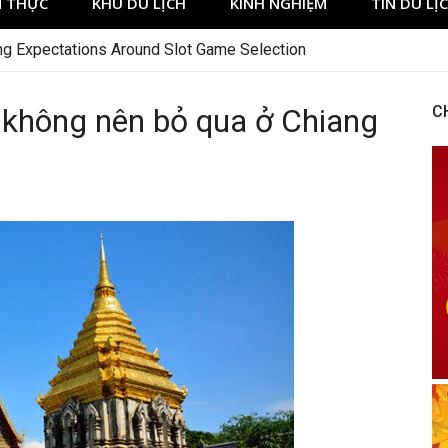
 THỰC
KHU DU LỊCH
KINH NGHIỆM
TIN DU LỊ
ng Expectations Around Slot Game Selection
không nên bỏ qua ở Chiang
C