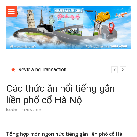
Skip
to
content
Reviewing Transaction History at BetNinja UK
Các thức ăn nổi tiếng gắn
liền phố cổ Hà Nội
baoky
31/03/2016
Tổng hợp món ngon nức tiếng gắn liền phố cổ Hà