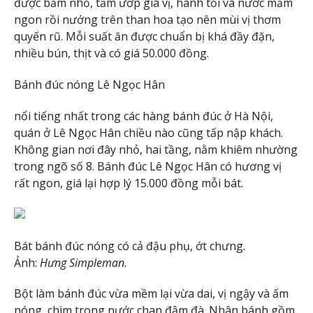
được băm nhỏ, tẩm ướp gia vị, hành tỏi và nước mắm
ngon rồi nướng trên than hoa tạo nên mùi vị thơm
quyến rũ. Mỗi suất ăn được chuẩn bị khá đầy đặn,
nhiều bún, thịt và có giá 50.000 đồng.
Bánh đúc nóng Lê Ngọc Hân
nổi tiếng nhất trong các hàng bánh đúc ở Hà Nội,
quán ở Lê Ngọc Hân chiều nào cũng tấp nập khách.
Không gian nơi đây nhỏ, hai tầng, nằm khiêm nhường
trong ngõ số 8. Bánh đúc Lê Ngọc Hân có hương vị
rất ngon, giá lại hợp lý 15.000 đồng mỗi bát.
Bát bánh đúc nóng có cả đậu phụ, ớt chưng.
Ảnh:
Hưng Simpleman.
Bột làm bánh đúc vừa mềm lại vừa dai, vị ngậy và ấm
nóng, chìm trong nước chan đậm đà. Nhân bánh gồm