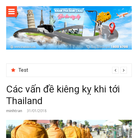
Skip
to
content
Reviewing Transaction History at BetNinja UK
Các vấn đề kiêng kỵ khi tới
Thailand
minhtran
31/01/2018