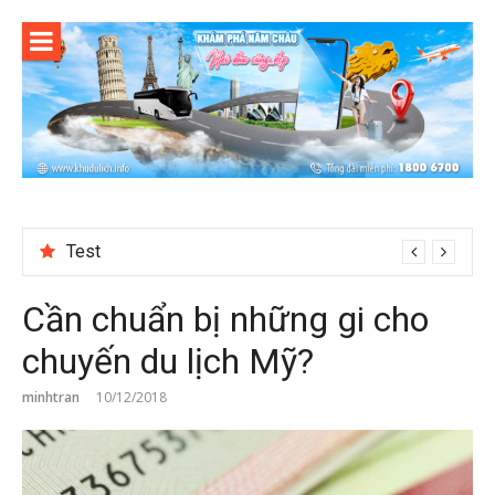
Skip
to
content
Reviewing Transaction History at BetNinja UK
Cần chuẩn bị những gi cho
chuyến du lịch Mỹ?
minhtran
10/12/2018