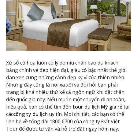
Xứ sở cờ hoa luôn có lý do níu chân bao du khách
bằng chính vẻ đẹp hiện đại, giàu có bậc nhất thế giới
đan xen cùng những cảnh đẹp kỳ vĩ của thiên nhiên.
Nhưng đây cũng là nơi xa xôi và đòi hỏi bạn phải
trang bị khá nhiều thứ kể cả ngôn ngữ khi đặt chân
đến quốc gia này. Nếu muốn một chuyến đi an toàn,
hiệu quả, bạn có thể tìm đến
tour du lịch Mỹ giá rẻ
tại
các
công ty du lịch
uy tín. Mọi chi tiết, các bạn có thể
liên hệ về tổng đài 1800 6700 của công ty Đất Việt
Tour để được tư vấn và hỗ trợ đặt ngay hôm nay.