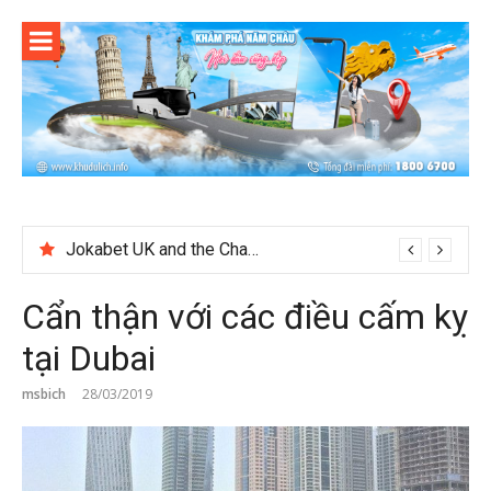
Skip
to
content
Jokabet UK and the Changing Expectations Around Slot Game Selection
Cẩn thận với các điều cấm kỵ
tại Dubai
msbich
28/03/2019