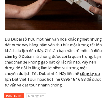
Dù Dubai sở hữu một nền văn hóa khắc nghiệt nhưng
đất nước này hàng năm vẫn thu hút một lượng rất lớn
khách du lịch đến đây. Chỉ cần bạn nắm rõ một số
điều
cấm kỵ ở Duba
i mà chúng được coi là quan trọng, bạn
chắc chắn sẽ không gặp bất kỳ rắc rối nào. Vậy nên
đừng để nỗi lo lắng làm lỡ niềm vui trong một
chuyến
du lịch Tết Duba
i nhé. Hãy liên hệ
công ty du
lịch
Đất Việt Tour hoặc
hotline 0896 16 16 88
để được
tư vấn và đặt tour nhanh chóng.
POSTED IN
Kinh nghiệm