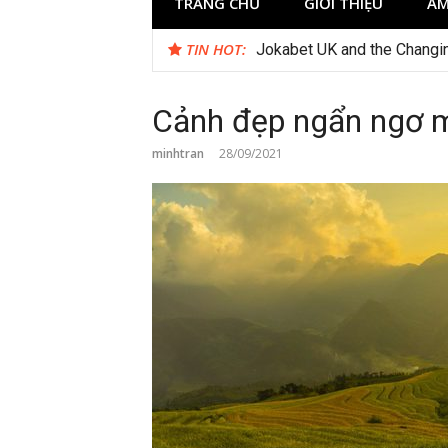
TRANG CHỦ
GIỚI THIỆU
ẨM
TIN HOT:
Test
Cảnh đẹp ngẩn ngơ 
minhtran
28/09/2021