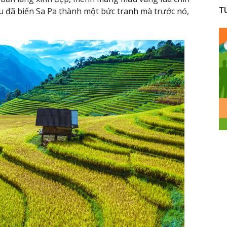
T
u đã biến Sa Pa thành một bức tranh mà trước nó,