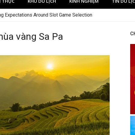
 THỰC
KHU DU LỊCH
KINH NGHIỆM
TIN DU LỊ
mùa vàng Sa Pa
C