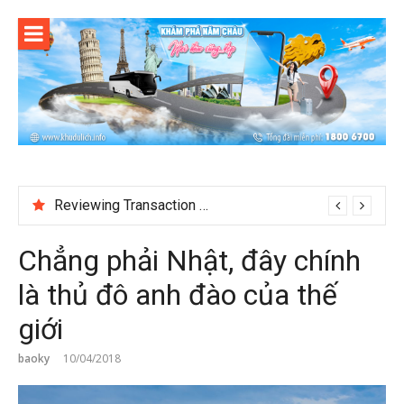
Skip
to
content
Reviewing Transaction History at BetNinja UK
Chẳng phải Nhật, đây chính
là thủ đô anh đào của thế
giới
baoky
10/04/2018