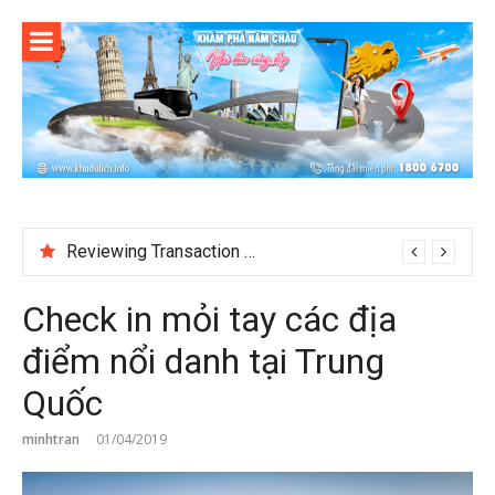
Skip
to
content
Reviewing Transaction History at BetNinja UK
Check in mỏi tay các địa
điểm nổi danh tại Trung
Quốc
minhtran
01/04/2019