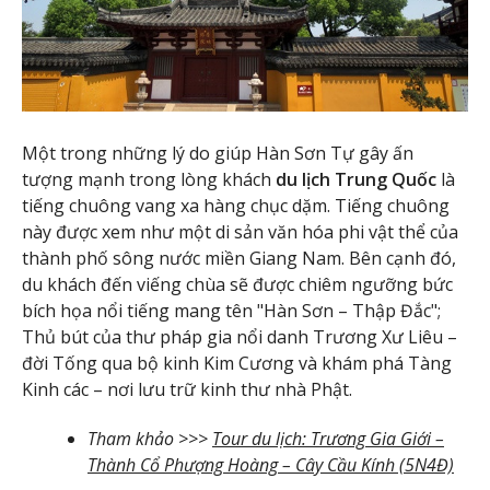
Một trong những lý do giúp Hàn Sơn Tự gây ấn
tượng mạnh trong lòng khách
du lịch Trung Quốc
là
tiếng chuông vang xa hàng chục dặm. Tiếng chuông
này được xem như một di sản văn hóa phi vật thể của
thành phố sông nước miền Giang Nam. Bên cạnh đó,
du khách đến viếng chùa sẽ được chiêm ngưỡng bức
bích họa nổi tiếng mang tên "Hàn Sơn – Thập Đắc";
Thủ bút của thư pháp gia nổi danh Trương Xư Liêu –
đời Tống qua bộ kinh Kim Cương và khám phá Tàng
Kinh các – nơi lưu trữ kinh thư nhà Phật.
Tham khảo >>>
Tour du lịch: Trương Gia Giới –
Thành Cổ Phượng Hoàng – Cây Cầu Kính (5N4Đ)