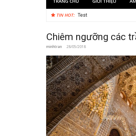
TRANG CHỦ
GIỚI THIỆU
ẨM
TIN HOT:
Test
Chiêm ngưỡng các trầ
minhtran
28/05/2018