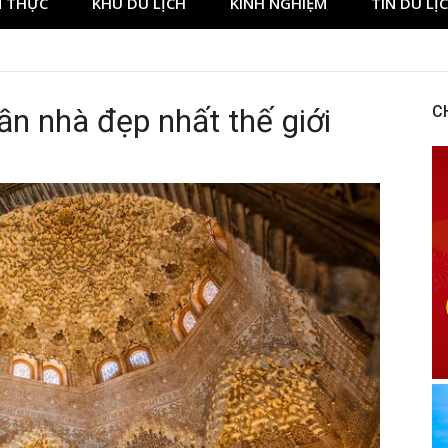
 THỰC
KHU DU LỊCH
KINH NGHIỆM
TIN DU LỊ
n nhà đẹp nhất thế giới
C