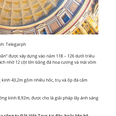
nh: Telegarph
hần" được xây dựng vào năm 118 – 126 dưới triều
ách nhờ 12 cột lớn bằng đá hoa cương và mái vòm
 kính 43,2m gồm nhiều hốc, trụ và ốp đá cẩm
ường kính 8,92m, được cho là giải pháp lấy ánh sáng
a công ty Đất Việt Tour tại đây, hoặc liên hệ