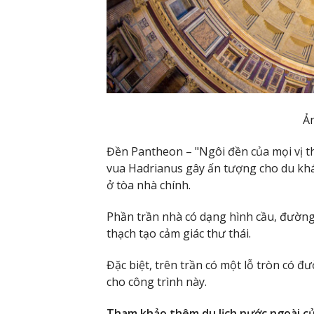
Ả
Đền Pantheon – "Ngôi đền của mọi vị t
vua Hadrianus gây ấn tượng cho du kh
ở tòa nhà chính.
Phần trần nhà có dạng hình cầu, đường
thạch tạo cảm giác thư thái.
Đặc biệt, trên trần có một lỗ tròn có đ
cho công trình này.
Tham khảo thêm
du lịch nước ngoài
củ