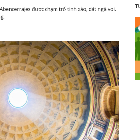
T
 Abencerrajes được chạm trổ tinh xảo, dát ngà voi,
g.