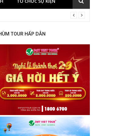
CH
TỔ CHỨC SỰ KIỆN
HÙM TOUR HẤP DẪN