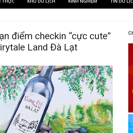
 THỰC
KHU DU LỊCH
KINH NGHIỆM
TIN DU LỊ
ory at BetNinja UK
ạn điểm checkin “cực cute”
C
airytale Land Đà Lạt