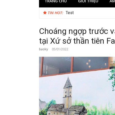
TRANG CHỦ
GIỚI THIỆU
ẨM
TIN HOT:
Reviewing Transaction Hist
Choáng ngợp trước v
tại Xứ sở thần tiên F
baoky
05/01/2022