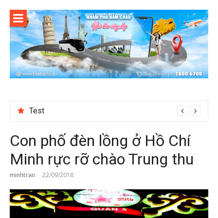
Skip
to
content
Test
Con phố đèn lồng ở Hồ Chí
Minh rực rỡ chào Trung thu
minhtran
22/09/2018