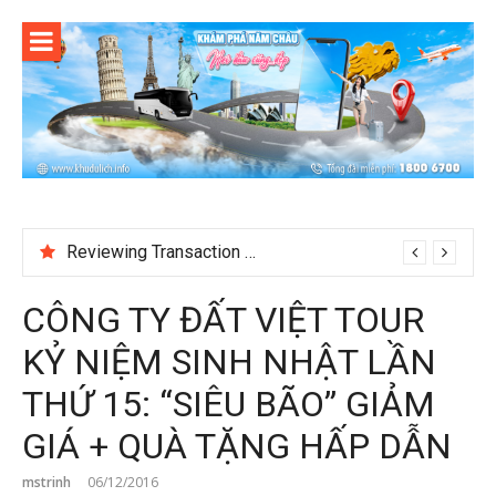
Skip
to
content
Reviewing Transaction History at BetNinja UK
CÔNG TY ĐẤT VIỆT TOUR
KỶ NIỆM SINH NHẬT LẦN
THỨ 15: “SIÊU BÃO” GIẢM
GIÁ + QUÀ TẶNG HẤP DẪN
mstrinh
06/12/2016