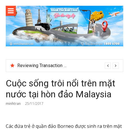
Skip
to
content
Reviewing Transaction History at BetNinja UK
Cuộc sống trôi nổi trên mặt
nước tại hòn đảo Malaysia
minhtran
25/11/2017
Các đứa trẻ ở quần đảo Borneo được sinh ra trên mặt