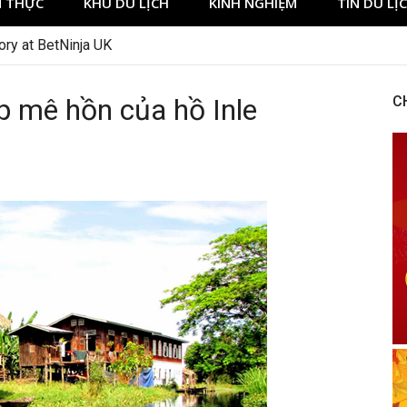
 THỰC
KHU DU LỊCH
KINH NGHIỆM
TIN DU LỊ
ng Expectations Around Slot Game Selection
p mê hồn của hồ Inle
C