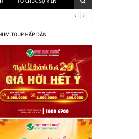
CH
TỔ CHỨC SỰ KIỆN
HÙM TOUR HẤP DẪN