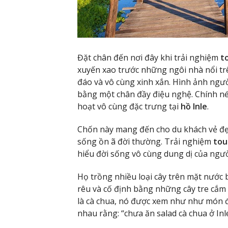
Đặt chân đến nơi đây khi trải nghiệm
t
xuyến xao trước những ngôi nhà nổi trê
đáo và vô cùng xinh xắn. Hình ảnh ngư
bằng một chân đầy điệu nghệ. Chính né
hoạt vô cùng đặc trưng tại
hồ Inle
.
Chốn này mang đến cho du khách vẻ đẹp
sống ồn ã đời thường. Trải nghiệm
tou
hiểu đời sống vô cùng dung dị của ngườ
Họ trồng nhiều loại cây trên mặt nước b
rêu và cố định bằng những cây tre cắm 
là cà chua, nó được xem như như món đặ
nhau rằng: “chưa ăn salad cà chua ở Inl