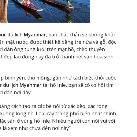
our du lịch Myanmar
, bạn chắc chắn sẽ không khỏi
n mặt nước, được thiết kế bằng tre nứa và gỗ, độc
ời đàn ông tung lưới trên mặt hồ, chèo thuyền
t đẹp lao động này đã trở thành nét văn hóa sinh
 bình yên, thơ mộng, gần như tách biệt khỏi cuộc
r du lịch Myanmar
tại hồ Inle, bạn sẽ có cơ hội tìm
i dân nơi đây.
ằng cách tạo ra các bè nổi từ xác bèo, xác rong
xuống lòng hồ. Loại cây trồng phổ biến nhất chính
c sản ở vùng hồ Inle. Nhiều người còn nói vui với
e là xem như chưa đến nơi này”.