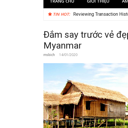
TRANG CHỦ
GIỚI THIỆU
ẨM
TIN HOT:
Jokabet UK and the Changi
Đắm say trước vẻ đẹ
Myanmar
msbich
14/01/2020