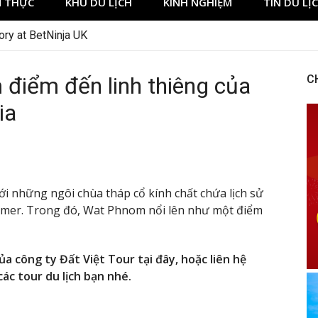
 THỰC
KHU DU LỊCH
KINH NGHIỆM
TIN DU LỊ
ory at BetNinja UK
điểm đến linh thiêng của
C
ia
ới những ngôi chùa tháp cổ kính chất chứa lịch sử
hmer. Trong đó, Wat Phnom nổi lên như một điểm
a công ty Đất Việt Tour tại đây, hoặc liên hệ
ác tour du lịch bạn nhé.