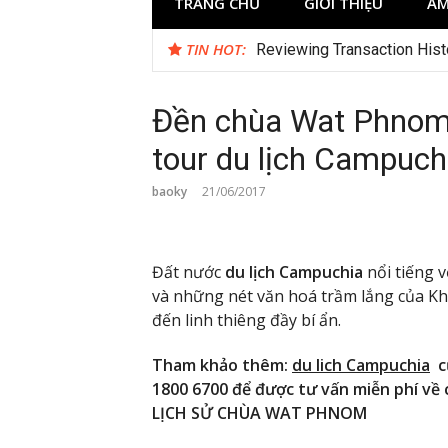
TRANG CHỦ
GIỚI THIỆU
ẨM
TIN HOT:
Test
Reviewing Transaction Hist
Đền chùa Wat Phnom 
tour du lịch Campuch
baoky
21/06/2017
Đất nước
du lịch Campuchia
nổi tiếng v
và những nét văn hoá trầm lắng của K
đến linh thiêng đầy bí ẩn.
Tham khảo thêm:
du lich Campuchia
củ
1800 6700 để được tư vấn miễn phí về c
LỊCH SỬ CHÙA WAT PHNOM