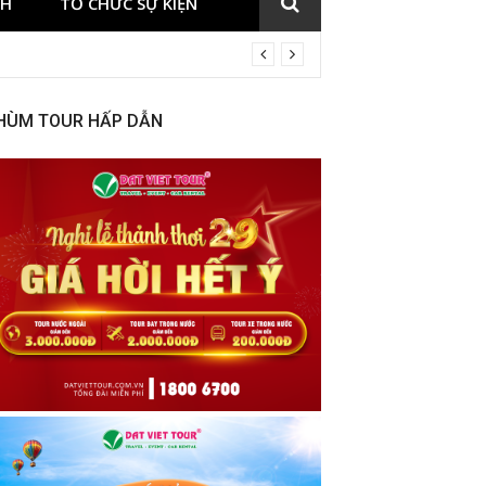
CH
TỔ CHỨC SỰ KIỆN
HÙM TOUR HẤP DẪN