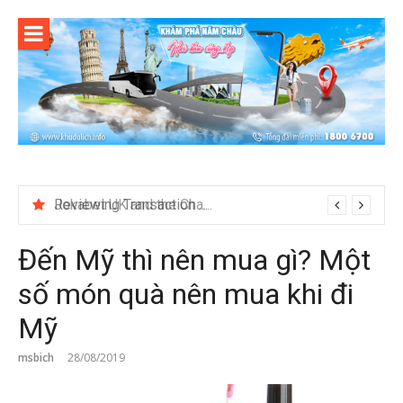
Skip
to
content
Jokabet UK and the Changing Expectations Around Slot Game Selection
Đến Mỹ thì nên mua gì? Một
số món quà nên mua khi đi
Mỹ
msbich
28/08/2019