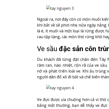
Ngoài ra, nơi đây còn có món muối kiến 
khi bắt về sẽ phơi nhẹ nửa ngày nắng. 
lá é, ít muối và một loại lá rừng được h
rau tập tàng, các món thịt rừng khô hay
Ve sầu
đặc sản côn trù
Du khách đã từng đặt chân đến Tây 
râm ran, náo nhiệt, rộn rã của ve sầu.
nở và phát triển loài ve. Khi ấu trùng
người dân đổ xô đi bắt và chế biến th
Ve đực được ưa chuộng hơn cả vì thịt c
bằng mắt thường, bạn dễ thấy ve đực n