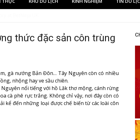
 THỰC
KHU DU LỊCH
KINH NGHIỆM
TIN DU LỊ
ory at BetNinja UK
ng thức đặc sản côn trùng
C
 lam, gà nướng Bản Đôn… Tây Nguyên còn có nhiều
ng, nhộng hay ve sầu chiên.
y Nguyên nổi tiếng với hồ Lăk thơ mộng, cánh rừng
a cà phê rực trắng. Không chỉ vậy, nơi đây còn có
i kể đến những loại được chế biến từ các loài côn