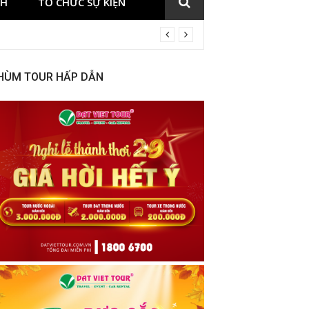
CH
TỔ CHỨC SỰ KIỆN
HÙM TOUR HẤP DẪN