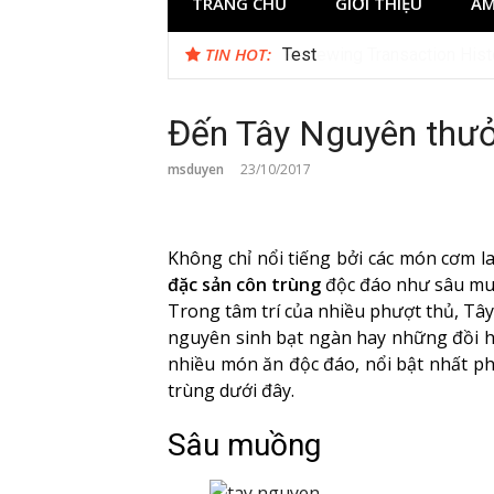
TRANG CHỦ
GIỚI THIỆU
ẨM
TIN HOT:
Reviewing Transaction Hist
Đến Tây Nguyên thưở
msduyen
23/10/2017
Không chỉ nổi tiếng bởi các món cơm
đặc sản côn trùng
độc đáo như sâu muồ
Trong tâm trí của nhiều phượt thủ, Tâ
nguyên sinh bạt ngàn hay những đồi ho
nhiều món ăn độc đáo, nổi bật nhất phả
trùng dưới đây.
Sâu muồng