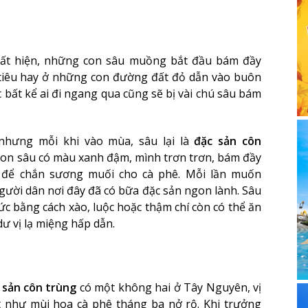
ất hiện, những con sâu muồng bắt đầu bám đầy
, tiêu hay ở những con đường đất đỏ dẫn vào buôn
 bất kể ai đi ngang qua cũng sẽ bị vài chú sâu bám
nhưng mỗi khi vào mùa, sâu lại là
đặc sản côn
Con sâu có màu xanh đậm, mình trơn trơn, bám đầy
 để chắn sương muối cho cà phê. Mỗi lần muốn
người dân nơi đây đã có bữa đặc sản ngon lành. Sâu
c bằng cách xào, luộc hoặc thậm chí còn có thể ăn
ư vị lạ miệng hấp dẫn.
 sản côn trùng
có một không hai ở Tây Nguyên, vị
 như mùi hoa cà phê tháng ba nở rộ. Khi trưởng