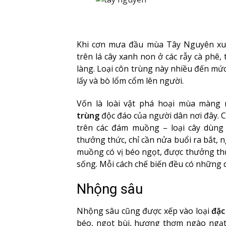
Khi cơn mưa đầu mùa Tây Nguyên xu
trên lá cây xanh non ở các rẫy cà phê
làng. Loại côn trùng này nhiều đến mức
lấy và bò lổm cổm lên người.
Vốn là loài vật phá hoại mùa màng 
trùng
độc đáo của người dân nơi đây. 
trên các đám muồng – loại cây dùng
thưởng thức, chỉ cần nửa buổi ra bắt, 
muồng có vị béo ngọt, được thưởng thứ
sống. Mỗi cách chế biến đều có những d
Nhộng sâu
Nhộng sâu cũng được xếp vào loại
đặc
béo, ngọt bùi, hương thơm ngào ngạt