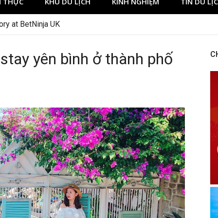
 THỰC
KHU DU LỊCH
KINH NGHIỆM
TIN DU LỊ
ory at BetNinja UK
tay yên bình ở thành phố
C