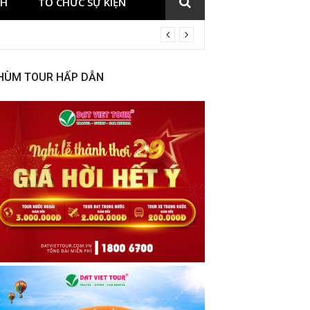
CH
TỔ CHỨC SỰ KIỆN
HÙM TOUR HẤP DẪN