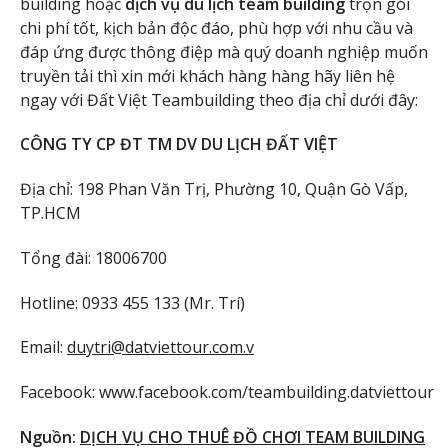
building hoặc
dịch vụ du lịch team building
trọn gói
chi phí tốt, kịch bản độc đáo, phù hợp với nhu cầu và
đáp ứng được thông điệp mà quý doanh nghiệp muốn
truyền tải thì xin mới khách hàng hàng hãy liên hệ
ngay với Đất Việt Teambuilding theo địa chỉ dưới đây:
CÔNG TY CP ĐT TM DV DU LỊCH ĐẤT VIỆT
Địa chỉ: 198 Phan Văn Trị, Phường 10, Quận Gò Vấp,
TP.HCM
Tổng đài: 18006700
Hotline: 0933 455 133 (Mr. Trí)
Email:
duytri@datviettour.com.v
Facebook: www.facebook.com/teambuilding.datviettour
Nguồn:
DỊCH VỤ CHO THUÊ ĐỒ CHƠI TEAM BUILDING