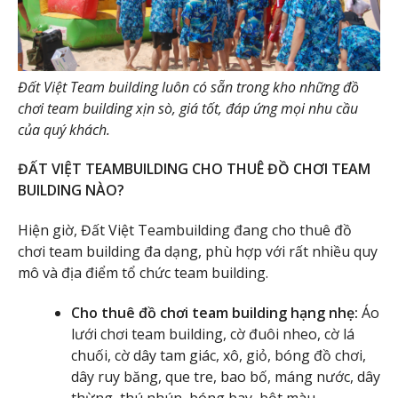
Đất Việt Team building luôn có sẵn trong kho những đồ
chơi team building xịn sò, giá tốt, đáp ứng mọi nhu cầu
của quý khách.
ĐẤT VIỆT TEAMBUILDING CHO THUÊ ĐỒ CHƠI TEAM
BUILDING NÀO?
Hiện giờ, Đất Việt Teambuilding đang cho thuê đồ
chơi team building đa dạng, phù hợp với rất nhiều quy
mô và địa điểm tổ chức team building.
Cho thuê đồ chơi team building hạng nhẹ:
Áo
lưới chơi team building, cờ đuôi nheo, cờ lá
chuối, cờ dây tam giác, xô, giỏ, bóng đồ chơi,
dây ruy băng, que tre, bao bố, máng nước, dây
thừng, thú nhún, bóng bay, bột màu, …