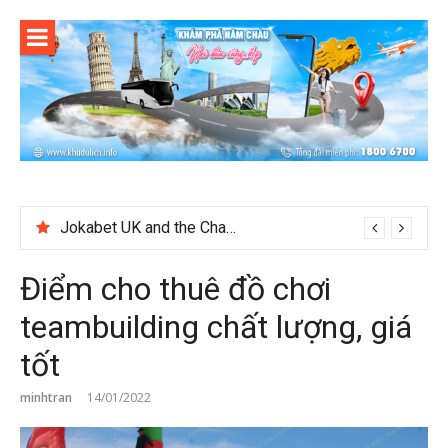
Skip
to
content
Quels Types De On-Line Cosh Plot Sack 1 Swordplay At BetUS jetonrouge-france.fr marché européen Get Started
Điểm cho thuê đồ chơi
teambuilding chất lượng, giá
tốt
minhtran
14/01/2022