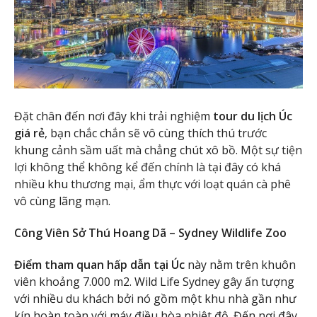
Đặt chân đến nơi đây khi trải nghiệm
tour du lịch Úc
giá rẻ
, bạn chắc chắn sẽ vô cùng thích thú trước
khung cảnh sầm uất mà chẳng chút xô bồ. Một sự tiện
lợi không thể không kể đến chính là tại đây có khá
nhiều khu thương mại, ẩm thực với loạt quán cà phê
vô cùng lãng mạn.
Công Viên Sở Thú Hoang Dã – Sydney Wildlife Zoo
Điểm tham quan hấp dẫn tại Úc
này nằm trên khuôn
viên khoảng 7.000 m2. Wild Life Sydney gây ấn tượng
với nhiều du khách bởi nó gồm một khu nhà gần như
kín hoàn toàn với máy điều hòa nhiệt độ. Đến nơi đây