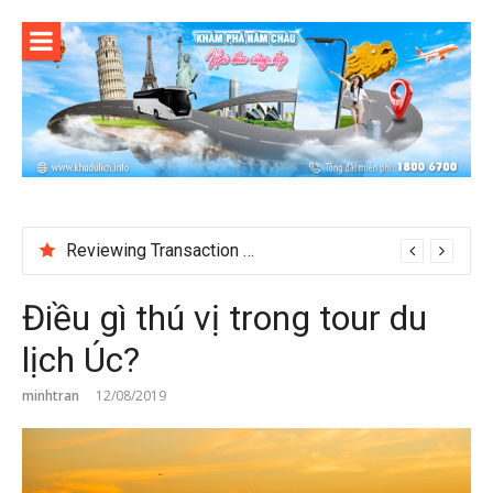
Skip
to
content
Reviewing Transaction History at BetNinja UK
Điều gì thú vị trong tour du
lịch Úc?
minhtran
12/08/2019