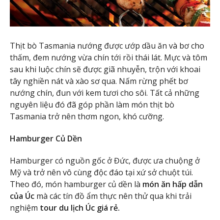
Thịt bò Tasmania nướng được ướp dầu ăn và bơ cho
thấm, đem nướng vừa chín tới rồi thái lát. Mực và tôm
sau khi luộc chín sẽ được giã nhuyễn, trộn với khoai
tây nghiền nát và xào sơ qua. Nấm rừng phết bơ
nướng chín, đun với kem tươi cho sôi. Tất cả những
nguyên liệu đó đã góp phần làm món thịt bò
Tasmania trở nên thơm ngon, khó cưỡng.
Hamburger Củ Dền
Hamburger có nguồn gốc ở Đức, được ưa chuộng ở
Mỹ và trở nên vô cùng độc đáo tại xứ sở chuột túi.
Theo đó, món hamburger củ dền là
món ăn hấp dẫn
của Úc
mà các tín đồ ẩm thực nên thử qua khi trải
nghiệm
tour du lịch Úc giá rẻ.