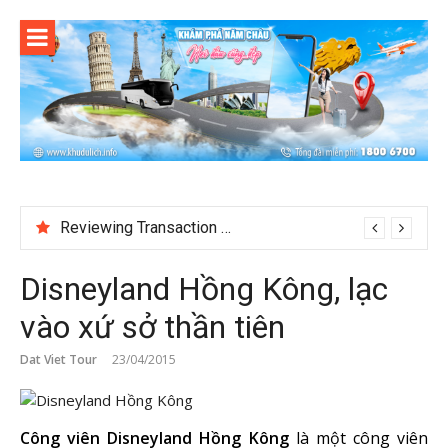
Skip
to
content
Reviewing Transaction History at BetNinja UK
Disneyland Hồng Kông, lạc
vào xứ sở thần tiên
Dat Viet Tour
23/04/2015
Công viên Disneyland Hồng Kông
là một công viên