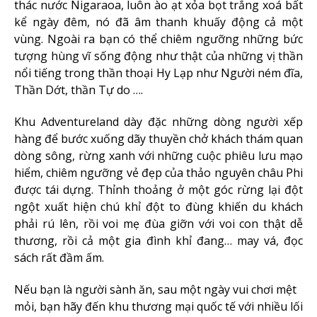
thác nước Nigaraoa, luôn ào ạt xỏa bọt trắng xoá bất
kể ngày đêm, nó đã âm thanh khuấy động cả một
vùng. Ngoài ra bạn có thể chiêm ngưỡng những bức
tượng hùng vĩ sống động như thật của những vị thần
nổi tiếng trong thần thoại Hy Lạp như Người ném đĩa,
Thần Dớt, thần Tự do ….
Khu Adventureland dày đặc những dòng người xếp
hàng để bước xuống dãy thuyền chở khách thám quan
dòng sông, rừng xanh với những cuộc phiêu lưu mạo
hiểm, chiêm ngưỡng vẻ đẹp của thảo nguyên châu Phi
được tái dựng. Thỉnh thoảng ở một góc rừng lại đột
ngột xuất hiện chú khỉ đột to đùng khiến du khách
phải rú lên, rồi voi mẹ đùa giỡn với voi con thật dễ
thương, rồi cả một gia đình khỉ đang… may vá, đọc
sách rất đầm ấm.
Nếu bạn là người sành ăn, sau một ngày vui chơi mệt
mỏi, bạn hãy đến khu thương mại quốc tế với nhiều lối