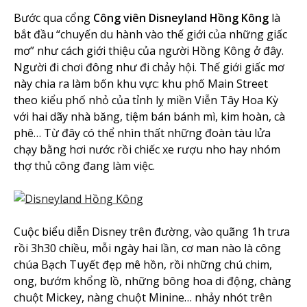
Bước qua cổng
Công viên Disneyland Hồng Kông
là
bắt đầu “chuyến du hành vào thế giới của những giấc
mơ” như cách giới thiệu của người Hồng Kông ở đây.
Người đi chơi đông như đi chảy hội. Thế giới giấc mơ
này chia ra làm bốn khu vực: khu phố Main Street
theo kiểu phố nhỏ của tỉnh lỵ miền Viễn Tây Hoa Kỳ
với hai dãy nhà băng, tiệm bán bánh mì, kim hoàn, cà
phê… Từ đây có thể nhìn thất những đoàn tàu lửa
chạy bằng hơi nước rồi chiếc xe rượu nho hay nhóm
thợ thủ công đang làm việc.
Cuộc biểu diễn Disney trên đường, vào quãng 1h trưa
rồi 3h30 chiều, mỗi ngày hai lần, cơ man nào là công
chúa Bạch Tuyết đẹp mê hồn, rồi những chú chim,
ong, bướm khổng lồ, những bông hoa di động, chàng
chuột Mickey, nàng chuột Minine… nhảy nhót trên