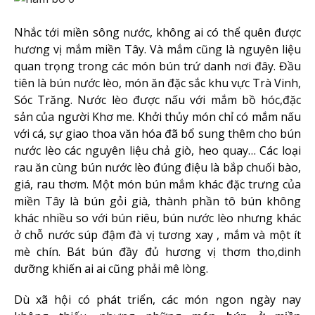
Nhắc tới miền sông nước, không ai có thể quên được
hương vị mắm miền Tây. Và mắm cũng là nguyên liệu
quan trọng trong các món bún trứ danh nơi đây. Đầu
tiên là bún nước lèo, món ăn đặc sắc khu vực Trà Vinh,
Sóc Trăng. Nước lèo được nấu với mắm bồ hóc,đặc
sản của người Khơ me. Khởi thủy món chỉ có mắm nấu
với cá, sự giao thoa văn hóa đã bổ sung thêm cho bún
nước lèo các nguyên liệu chả giò, heo quay… Các loại
rau ăn cùng bún nước lèo đúng điệu là bắp chuối bào,
giá, rau thơm. Một món bún mắm khác đặc trưng của
miền Tây là bún gỏi già, thành phần tô bún không
khác nhiều so với bún riêu, bún nước lèo nhưng khác
ở chỗ nước súp đậm đà vị tương xay , mắm và một ít
mè chín. Bát bún đầy đủ hương vị thơm tho,dinh
dưỡng khiến ai ai cũng phải mê lòng.
Dù xã hội có phát triển, các món ngon ngày nay