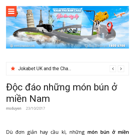
Skip
to
content
Jokabet UK and the Changing Expectations Around Slot Game Selection
Độc đáo những món bún ở
miền Nam
msduyen
23/10/2017
Dù đơn giản hay cầu kì, những
món bún ở miền