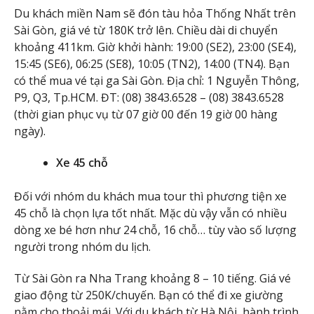
Du khách miền Nam sẽ đón tàu hỏa Thống Nhất trên
Sài Gòn, giá vé từ 180K trở lên. Chiều dài di chuyển
khoảng 411km. Giờ khởi hành: 19:00 (SE2), 23:00 (SE4),
15:45 (SE6), 06:25 (SE8), 10:05 (TN2), 14:00 (TN4). Bạn
có thể mua vé tại ga Sài Gòn. Địa chỉ: 1 Nguyễn Thông,
P9, Q3, Tp.HCM. ĐT: (08) 3843.6528 – (08) 3843.6528
(thời gian phục vụ từ 07 giờ 00 đến 19 giờ 00 hàng
ngày).
Xe 45 chỗ
Đối với nhóm du khách mua tour thì phương tiện xe
45 chỗ là chọn lựa tốt nhất. Mặc dù vậy vẫn có nhiều
dòng xe bé hơn như 24 chỗ, 16 chỗ… tùy vào số lượng
người trong nhóm du lịch.
Từ Sài Gòn ra Nha Trang khoảng 8 – 10 tiếng. Giá vé
giao động từ 250K/chuyến. Bạn có thể đi xe giường
nằm cho thoải mái. Với du khách từ Hà Nội, hành trình