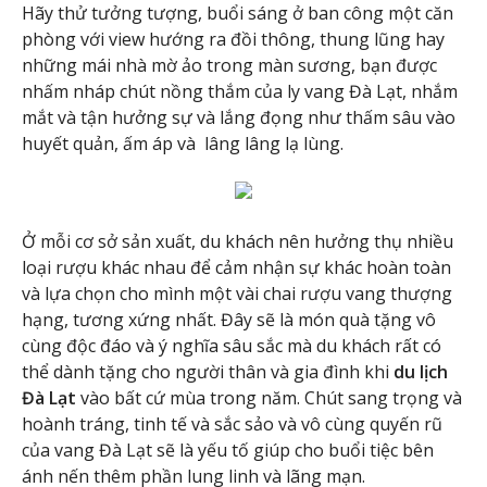
Hãy thử tưởng tượng, buổi sáng ở ban công một căn
phòng với view hướng ra đồi thông, thung lũng hay
những mái nhà mờ ảo trong màn sương, bạn được
nhấm nháp chút nồng thắm của ly vang Đà Lạt, nhắm
mắt và tận hưởng sự và lắng đọng như thấm sâu vào
huyết quản, ấm áp và lâng lâng lạ lùng.
Ở mỗi cơ sở sản xuất, du khách nên hưởng thụ nhiều
loại rượu khác nhau để cảm nhận sự khác hoàn toàn
và lựa chọn cho mình một vài chai rượu vang thượng
hạng, tương xứng nhất. Đây sẽ là món quà tặng vô
cùng độc đáo và ý nghĩa sâu sắc mà du khách rất có
thể dành tặng cho người thân và gia đình khi
du lịch
Đà Lạt
vào bất cứ mùa trong năm. Chút sang trọng và
hoành tráng, tinh tế và sắc sảo và vô cùng quyến rũ
của vang Đà Lạt sẽ là yếu tố giúp cho buổi tiệc bên
ánh nến thêm phần lung linh và lãng mạn.