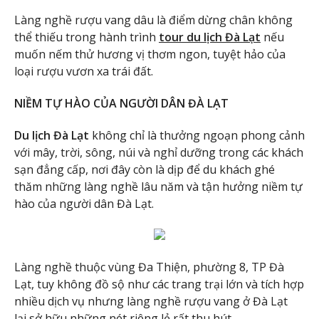
Làng nghề rượu vang dâu là điểm dừng chân không
thể thiếu trong hành trình
tour du lịch Đà Lạt
nếu
muốn nếm thử hương vị thơm ngon, tuyệt hảo của
loại rượu vươn xa trái đất.
NIỀM TỰ HÀO CỦA NGƯỜI DÂN ĐÀ LẠT
Du lịch Đà Lạt
không chỉ là thưởng ngoạn phong cảnh
với mây, trời, sông, núi và nghỉ dưỡng trong các khách
sạn đẳng cấp, nơi đây còn là dịp để du khách ghé
thăm những làng nghề lâu năm và tận hưởng niềm tự
hào của người dân Đà Lạt.
Làng nghề thuộc vùng Đa Thiện, phường 8, TP Đà
Lạt, tuy không đồ sộ như các trang trại lớn và tích hợp
nhiều dịch vụ nhưng làng nghề rượu vang ở Đà Lạt
lại sở hữu những nét riêng lẻ rất thu hút.