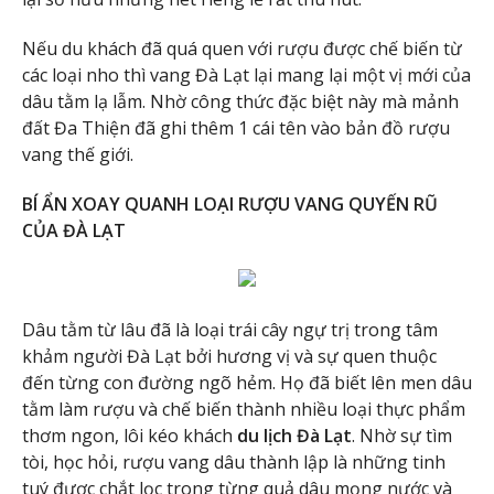
Nếu du khách đã quá quen với rượu được chế biến từ
các loại nho thì vang Đà Lạt lại mang lại một vị mới của
dâu tằm lạ lẫm. Nhờ công thức đặc biệt này mà mảnh
đất Đa Thiện đã ghi thêm 1 cái tên vào bản đồ rượu
vang thế giới.
BÍ ẨN XOAY QUANH LOẠI RƯỢU VANG QUYẾN RŨ
CỦA ĐÀ LẠT
Dâu tằm từ lâu đã là loại trái cây ngự trị trong tâm
khảm người Đà Lạt bởi hương vị và sự quen thuộc
đến từng con đường ngõ hẻm. Họ đã biết lên men dâu
tằm làm rượu và chế biến thành nhiều loại thực phẩm
thơm ngon, lôi kéo khách
du lịch Đà Lạt
. Nhờ sự tìm
tòi, học hỏi, rượu vang dâu thành lập là những tinh
tuý được chắt lọc trong từng quả dâu mọng nước và