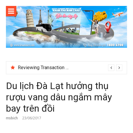
Skip
to
content
Reviewing Transaction History at BetNinja UK
Du lịch Đà Lạt hưởng thụ
rượu vang dâu ngắm mây
bay trên đồi
msbich
23/06/2017