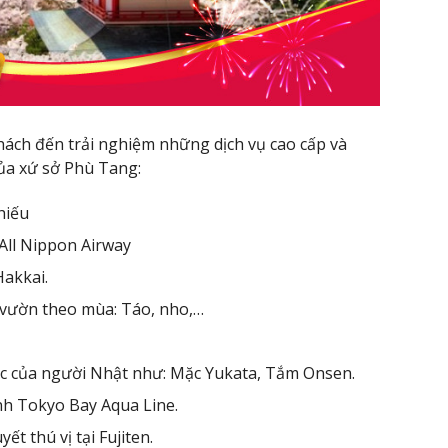
ách đến trải nghiệm những dịch vụ cao cấp và
ủa xứ sở Phù Tang:
hiếu
All Nippon Airway
akkai.
i vườn theo mùa: Táo, nho,…
ắc của người Nhật như: Mặc Yukata, Tắm Onsen.
h Tokyo Bay Aqua Line.
t thú vị tại Fujiten.