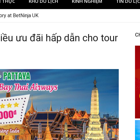
 THỰC
KHU DU LỊCH
KINH NGHIỆM
TIN DU LỊ
ory at BetNinja UK
hiều ưu đãi hấp dẫn cho tour
C