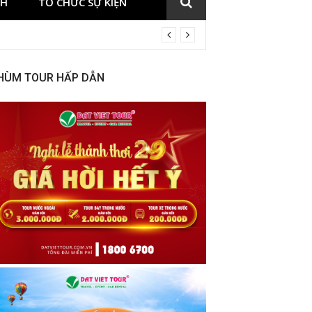
CH
TỔ CHỨC SỰ KIỆN
HÙM TOUR HẤP DẪN