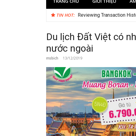
TRANG CHỦ
GIỚI THIỆU
ẨM
TIN HOT:
Reviewing Transaction Hist
Du lịch Đất Việt có n
nước ngoài
msbich
13/12/2019