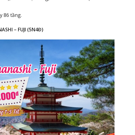
y 86 tầng.
ASHI – FUJI (5N4Đ)