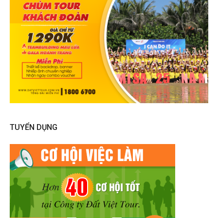
TUYỂN DỤNG