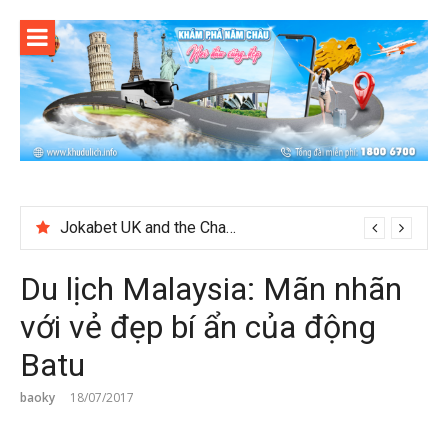
Skip
to
content
Jokabet UK and the Changing Expectations Around Slot Game Selection
Du lịch Malaysia: Mãn nhãn
với vẻ đẹp bí ẩn của động
Batu
baoky
18/07/2017