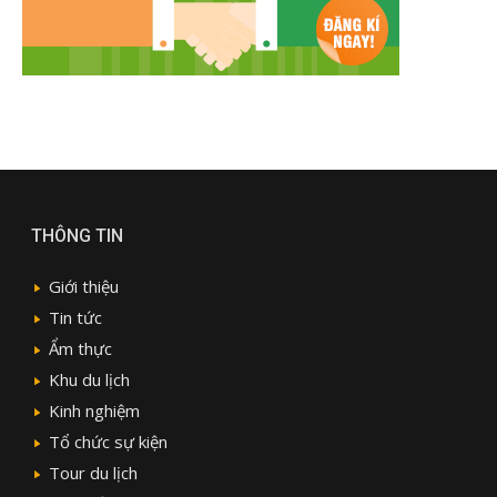
THÔNG TIN
Giới thiệu
Tin tức
Ẩm thực
Khu du lịch
Kinh nghiệm
Tổ chức sự kiện
Tour du lịch