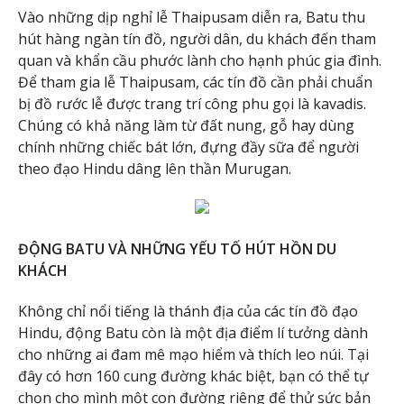
Vào những dịp nghỉ lễ Thaipusam diễn ra, Batu thu
hút hàng ngàn tín đồ, người dân, du khách đến tham
quan và khẩn cầu phước lành cho hạnh phúc gia đình.
Để tham gia lễ Thaipusam, các tín đồ cần phải chuẩn
bị đồ rước lễ được trang trí công phu gọi là kavadis.
Chúng có khả năng làm từ đất nung, gỗ hay dùng
chính những chiếc bát lớn, đựng đầy sữa để người
theo đạo Hindu dâng lên thần Murugan.
ĐỘNG BATU VÀ NHỮNG YẾU TỐ HÚT HỒN DU
KHÁCH
Không chỉ nổi tiếng là thánh địa của các tín đồ đạo
Hindu, động Batu còn là một địa điểm lí tưởng dành
cho những ai đam mê mạo hiểm và thích leo núi. Tại
đây có hơn 160 cung đường khác biệt, bạn có thể tự
chọn cho mình một con đường riêng để thử sức bản