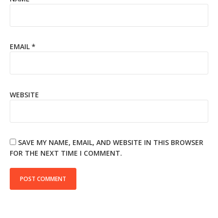
EMAIL
*
WEBSITE
SAVE MY NAME, EMAIL, AND WEBSITE IN THIS BROWSER
FOR THE NEXT TIME I COMMENT.