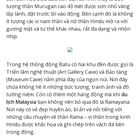
tượng thần Murugan cao 43 mét được sơn nhũ vàng
lấp lánh, đặt trước lối vào động. Bên cạnh đó là không
ít tượng các vị nam thần và nữ thần Hindu mở ra với
gương mặt và tư thế khác nhau, rất đa dạng và nhộn
nhịp.
Trong hệ thống động Batu có hai khu đền được gọi là
Triển lãm nghệ thuật (Art Gallery Cave) và Bảo tàng
(Museum Cave) nằm phía đáy của ngọn núi. Nơi đây
chứa không hề ít những bức tượng, tranh ảnh và đồ
tưởng niệm. Còn có thêm một hang động mà khi
du
lịch Malaysia
bạn không nên bỏ qua đó là Ramayana.
Nơi này có vẻ đẹp huyền ảo, bí ẩn và nổi tiếng với
những câu chuyện về thần Rama – vị thần trong kinh
Hindu được khắc họa và ghi chép trên vách đá bên
trong động.