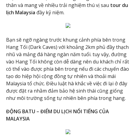
thân và mang về nhiều trải nghiệm thú vị sau
tour du
lịch Malaysia
đầy kỷ niệm.
Bạn sẽ ngỡ ngàng trước khung cảnh phía bên trong
Hang Tối (Dark Caves) với khoảng 2km phủ đầy thạch
nhũ và mảng đá hàng ngàn năm tuổi. tuy vậy, đường
vào Hang Tối không còn dễ dàng nên du khách chỉ rất
có thể vào được phía bên trong nếu đi các chuyến đào
tạo do hiệp hội cộng đồng tự nhiên và thoải mái
Malaysia tổ chức. Điều luật hà khắc về việc đi lại ở đây
được đặt ra nhằm đảm bảo hệ sinh thái cũng giống
như môi trường sống tự nhiên bên phía trong hang.
ĐỘNG BATU – ĐIỂM DU LỊCH NỔI TIẾNG CỦA
MALAYSIA