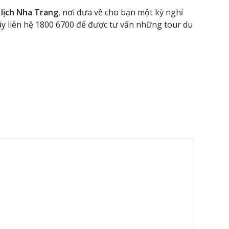
 lịch Nha Trang
, nơi đưa về cho bạn một kỳ nghỉ
ãy liên hệ 1800 6700 để được tư vấn những tour du