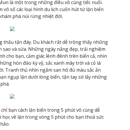
n là một trong những điều vô cùng tiếc nuối.
 vô số các loại hình du lịch cuốn hút từ lặn biển
khám phá núi rừng nhiệt đới.
g thấu tận đáy. Du khách rất dễ trông thấy những
on sao và sứa. Những ngày nắng đẹp, trải nghiệm
ành cho bạn, cảm giác lênh đênh trên biển cả, nhìn
hững hòn đảo kỳ vỹ, sắc xanh mây trời và cỏ lá
ười. Tranh thủ nhìn ngắm san hô đủ màu sắc ẩn
bạn ngụp lặn dưới lòng biển, tận tay sờ lấy những
 phá.
 chỉ bạn cách lặn biển trong 5 phút vô cùng dễ
 học về lặn trong vòng 5 phút cho bạn thoả sức
 hảo.