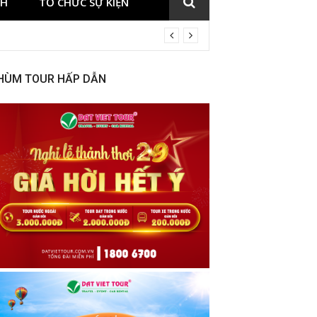
CH
TỔ CHỨC SỰ KIỆN
HÙM TOUR HẤP DẪN