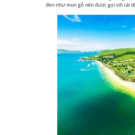
đen như mun gỗ nên được gọi với cái t