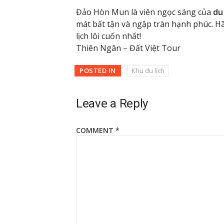
Đảo Hòn Mun là viên ngọc sáng của
du
mát bất tận và ngập tràn hạnh phúc. H
lịch lôi cuốn nhất!
Thiên Ngân – Đất Việt Tour
POSTED IN
Khu du lịch
Leave a Reply
COMMENT
*