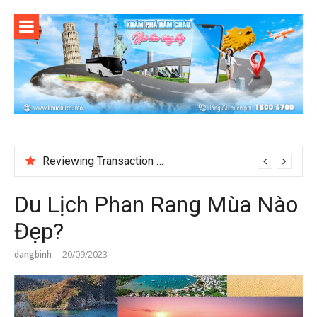
Skip
to
content
Reviewing Transaction History at BetNinja UK
Du Lịch Phan Rang Mùa Nào
Đẹp?
dangbinh
20/09/2023