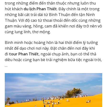
trong những điểm đến thân thuộc nhưng luôn thu
hút khách
du lịch Phan Thiết
. Đây chính là một trong
những bãi cát trải dài từ Bình Thuận đến tận Ninh
Thuận. Với độ cao từ thoai thoải đến dốc cùng những
gam màu vàng, hồng, cam đã khiến nơi đây trở nên vô
cùng lung linh, thơ mộng.
Bình minh hoặc hoàng hôn là hai thời điểm lý tưởng
nhất để dạo chơi nơi này. Đặt chân đến nơi đây khi
đi
tour Phan Thiết
, ngoài chụp ảnh, bạn có thể thả
diều hoặc cùng bạn bè trải nghiệm bữa tiệc ngoài trời,
…