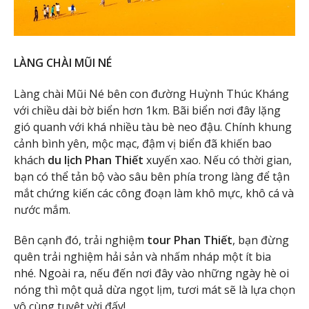
LÀNG CHÀI MŨI NÉ
Làng chài Mũi Né bên con đường Huỳnh Thúc Kháng
với chiều dài bờ biển hơn 1km. Bãi biển nơi đây lặng
gió quanh với khá nhiều tàu bè neo đậu. Chính khung
cảnh bình yên, mộc mạc, đậm vị biển đã khiến bao
khách
du lịch Phan Thiết
xuyến xao. Nếu có thời gian,
bạn có thể tản bộ vào sâu bên phía trong làng để tận
mắt chứng kiến các công đoạn làm khô mực, khô cá và
nước mắm.
Bên cạnh đó, trải nghiệm
tour Phan Thiết
, bạn đừng
quên trải nghiệm hải sản và nhấm nháp một ít bia
nhé. Ngoài ra, nếu đến nơi đây vào những ngày hè oi
nóng thì một quả dừa ngọt lịm, tươi mát sẽ là lựa chọn
vô cùng tuyệt vời đấy!