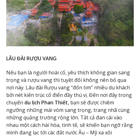
LÂU ĐÀI RƯỢU VANG
Nếu bạn là người hoài cổ, yêu thích không gian sang
trọng và rượu vang thì tuyệt đối không nên bỏ qua
nơi này. Lâu đài Rượu vang ‘‘đốn tim’’ nhiều du khách
bởi nét kiến trúc cổ điển đầy thú vị. Đến nơi đây trong
chuyến
du lịch Phan Thiết
, bạn sẽ được chiêm
ngưỡng những mái vòm sang trọng, trang nhã cùng
những quảng trường rộng lớn. Tất cả đan cài vào
nhau một cách hài hòa, tinh tế, sẽ khiến bạn ngỡ rằng
mình đang lạc tới các đất nước Âu – Mỹ xa xôi