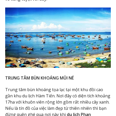
TRUNG TÂM BÙN KHOÁNG MŨI NÉ
Trung tâm bùn khoáng tọa lạc tại một khu đồi cao
gần khu du lịch Hàm Tiến. Nơi đây có diện tích khoảng
17ha với khuôn viên rộng lớn gồm rất nhiều cây xanh.
Nếu là tín đồ của việc làm đẹp từ thiên nhiên thì bạn
đừng quên ghé qua nơi này khi
du lịch Phan