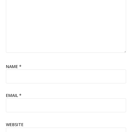
NAME
*
EMAIL
*
WEBSITE