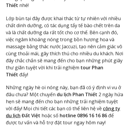
Thiết
nhé!
Lớp bùn tại đây được khai thác từ tự nhiên với nhiều
chất dinh dưỡng, có tác dụng tẩy tế bào chết trên da
và là chất dưỡng da rất tốt cho cơ thể. Bên cạnh đó,
việc ngâm khoáng nóng trong bồn hương hoa và
massage bằng thác nước Jaccuzi, tạo nên cảm giác vô
cùng thoải mái, gây thích thú cho nhiều du khách. Nơi
đây chắc chắn sẽ mang đến cho bạn những phút giây
thư giãn tuyệt vời khi trải nghiệm
tour Phan
Thiết
đấy!
Những ngày hè oi nóng này, bạn đã có ý định vi vu ở
đâu chưa? Một chuyến
du lịch Phan Thiết
2 ngày hứa
hẹn sẽ mang đến cho bạn những trải nghiệm tuyệt
vời đấy! Mọi chi tiết các bạn có thể liên hệ về
công ty
du lịch
Đất Việt
hoặc số
hotline 0896 16 16 86
để
được tư vấn và hỗ trợ đặt tour ngay hôm nay!