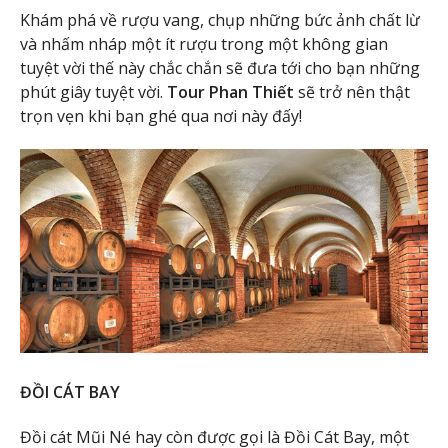
Khám phá về rượu vang, chụp những bức ảnh chất lừ
và nhấm nháp một ít rượu trong một không gian
tuyệt vời thế này chắc chắn sẽ đưa tới cho bạn những
phút giây tuyệt vời.
Tour Phan Thiết
sẽ trở nên thật
trọn vẹn khi bạn ghé qua nơi này đấy!
ĐỒI CÁT BAY
Đồi cát Mũi Né hay còn được gọi là Đồi Cát Bay, một