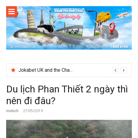
Skip
to
content
Jokabet UK and the Changing Expectations Around Slot Game Selection
Du lịch Phan Thiết 2 ngày thì
nên đi đâu?
msbich
27/05/2019