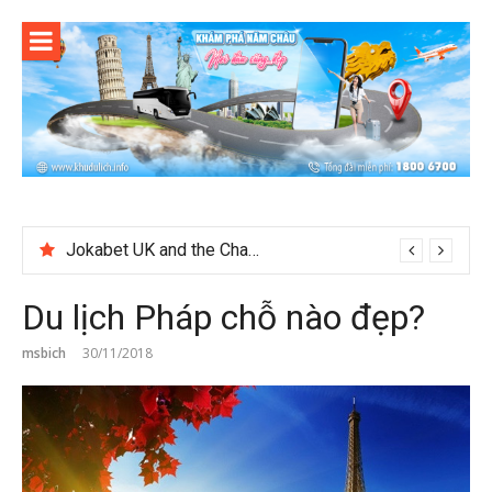
Skip
to
content
Jokabet UK and the Changing Expectations Around Slot Game Selection
Du lịch Pháp chỗ nào đẹp?
msbich
30/11/2018