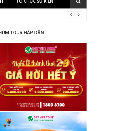
CH
TỔ CHỨC SỰ KIỆN
HÙM TOUR HẤP DẪN