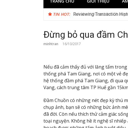
TRANG CHỦ
GIỚI THIỆU
ẨM
TIN HOT:
Jokabet UK and the Changi
Đừng bỏ qua đầm Ch
minhtran
16/10/2017
Nếu đã cảm thấy đủ với lăng tẩm trong
thống phá Tam Giang, nơi có một vẻ đ
hệ thống đầm phá Tam Giang, đi qua q
Vang, cách trung tâm TP Huế gần 15km
Đầm Chuồn có những nét đẹp kỳ thú mà b
chụp ảnh, bạn sẽ có những bức ảnh mê 
đã đời. Còn nếu thích thử cảm giác sốn
toại nguyện. Không hề ít nghệ sĩ nhiếp
hoạch được những tấm ảnh tuyệt diệu. 