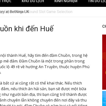
 THỰC
KHU DU LỊCH
KINH NGHIỆM
TIN DU LỊ
ng Expectations Around Slot Game Selection
uồn khi đến Huế
C
 nội thành Huế, hãy tìm đến đầm Chuồn, trong hệ
ẹp mê đắm. Đầm Chuồn là một trong phần trong
uốc lộ 49 rẽ về hướng An Truyền, thuộc huyện Phú
.
ất cứ ai cũng rất có thể khai thác. Nếu thích
đắm, nếu thích ăn hải sản, bạn sẽ được một bữa
g như người bản địa, thì bạn cũng trở thành được
 ảnh chuyên lẫn không chuyên đến nơi đây và thu
Người ta nói, đầm Chuồn có năm loại cá nổi tiếng