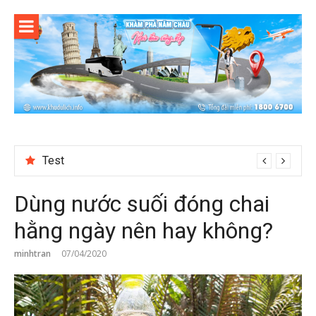
Skip
to
content
Test
Reviewing Transaction History at BetNinja UK
Dùng nước suối đóng chai
hằng ngày nên hay không?
minhtran
07/04/2020